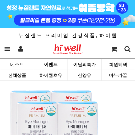
뉴 질 랜 드 프 리 미 엄 건 강 식 품 , 하 이 웰
베스트
이벤트
이달의특가
회원혜택
전체상품
하이웰초유
산양유
마누카꿀