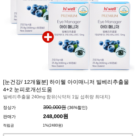
[눈건강/ 12개월분] 하이웰 아이매니저 빌베리추출물
4+2 눈피로개선도움
빌베리추출물 240mg 함유(식약처 1일 섭취량 최대치)
390,000원
정상가
(
36
%할인)
248,000
원
판매가
적립금
1%(2480원)