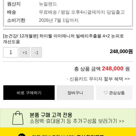
원산지
뉴질랜드
배송
무료배송 / 평일 오후4시결제까지 당일출고
소비기한
2026년 7월 1일까지
[눈건강/ 12개월분] 하이웰 아이매니저 빌베리추출물 4+2 눈피로
개선도움
248,000
원
+1
-1
248,000
총 상품 금액
원
· 신용카드 무이자 할부 혜택 >>
바로 구매하기
장바구니
관심상품