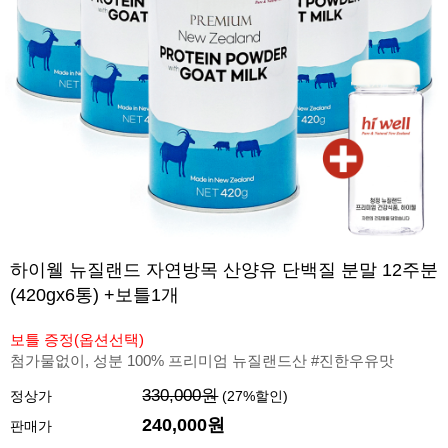
하이웰 뉴질랜드 자연방목 산양유 단백질 분말 12주분
(420gx6통) +보틀1개
보틀 증정(옵션선택)
첨가물없이, 성분 100% 프리미엄 뉴질랜드산 #진한우유맛
330,000원
정상가
(
27
%할인)
240,000원
판매가