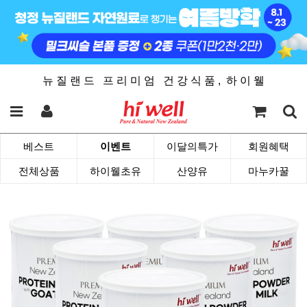
뉴 질 랜 드 프 리 미 엄 건 강 식 품 , 하 이 웰
베스트
이벤트
이달의특가
회원혜택
전체상품
하이웰초유
산양유
마누카꿀