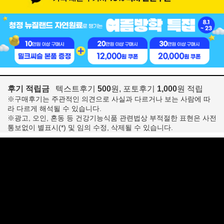
후기 적립금
텍스트후기
500
원, 포토후기
1,000
원 적립
※구매후기는 주관적인 의견으로 사실과 다르거나 보는 사람에 따
라 다르게 해석될 수 있습니다.
※광고, 오인, 혼동 등 건강기능식품 관련법상 부적절한 표현은 사전
통보없이 별표시(*) 및 임의 수정, 삭제될 수 있습니다.