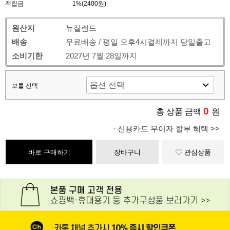
적립금
1%(2400원)
원산지
뉴질랜드
배송
무료배송 / 평일 오후4시결제까지 당일출고
소비기한
2027년 7월 28일까지
보틀 선택
0
총 상품 금액
원
· 신용카드 무이자 할부 혜택 >>
바로 구매하기
장바구니
관심상품