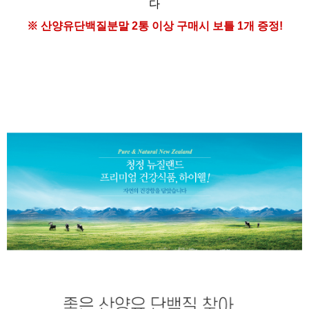
다
※ 산양유단백질분말
2통 이상 구매시
보틀 1개 증정!