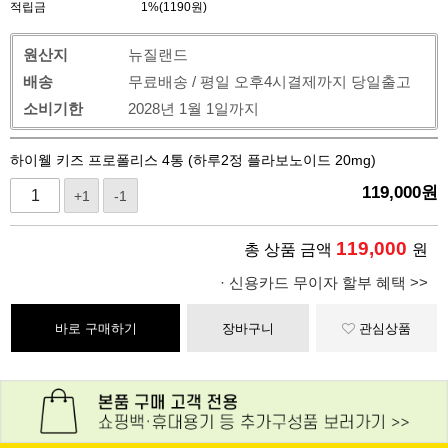
적립금
1%(1190원)
원산지
뉴질랜드
배송
무료배송 / 평일 오후4시결제까지 당일출고
소비기한
2028년 1월 1일까지
하이웰 키즈 프로폴리스 4통 (하루2정 플라보노이드 20mg)
119,000
원
+1
-1
119,000
총 상품 금액
원
· 신용카드 무이자 할부 혜택 >>
바로 구매하기
장바구니
관심상품