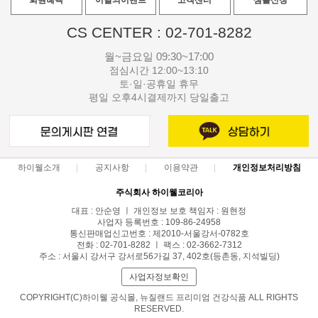
회원혜택
이달의이벤트
고객센터
샘플신청
CS CENTER : 02-701-8282
월~금요일 09:30~17:00
점심시간 12:00~13:10
토·일·공휴일 휴무
평일 오후4시결제까지 당일출고
하이웰소개
공지사항
이용약관
개인정보처리방침
주식회사 하이웰코리아
대표 : 안순영 ㅣ 개인정보 보호 책임자 : 원현정
사업자 등록번호 : 109-86-24958
통신판매업신고번호 : 제2010-서울강서-0782호
전화 : 02-701-8282 ㅣ 팩스 : 02-3662-7312
주소 : 서울시 강서구 강서로56가길 37, 402호(등촌동, 지석빌딩)
사업자정보확인
COPYRIGHT(C)하이웰 공식몰, 뉴질랜드 프리미엄 건강식품 ALL RIGHTS
RESERVED.