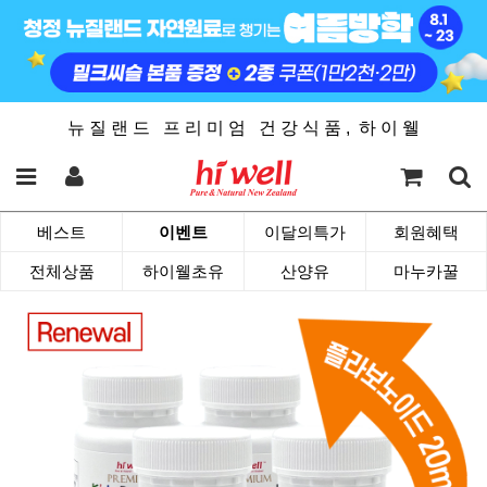
뉴 질 랜 드 프 리 미 엄 건 강 식 품 , 하 이 웰
베스트
이벤트
이달의특가
회원혜택
전체상품
하이웰초유
산양유
마누카꿀