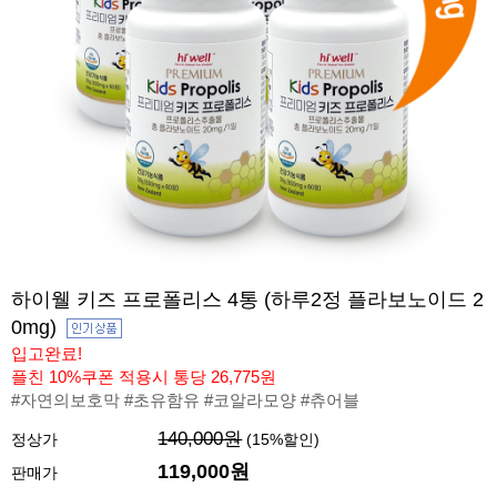
하이웰 키즈 프로폴리스 4통 (하루2정 플라보노이드 2
0mg)
입고완료!
플친 10%쿠폰 적용시 통당 26,775원
#자연의보호막 #초유함유 #코알라모양 #츄어블
140,000원
정상가
(
15
%할인)
119,000
원
판매가