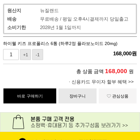
원산지
뉴질랜드
배송
무료배송 / 평일 오후4시결제까지 당일출고
소비기한
2028년 1월 1일까지
하이웰 키즈 프로폴리스 6통 (하루2정 플라보노이드 20mg)
168,000
원
+1
-1
168,000
총 상품 금액
원
· 신용카드 무이자 할부 혜택 >>
바로 구매하기
장바구니
관심상품