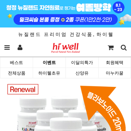
뉴 질 랜 드 프 리 미 엄 건 강 식 품 , 하 이 웰
베스트
이벤트
이달의특가
회원혜택
전체상품
하이웰초유
산양유
마누카꿀