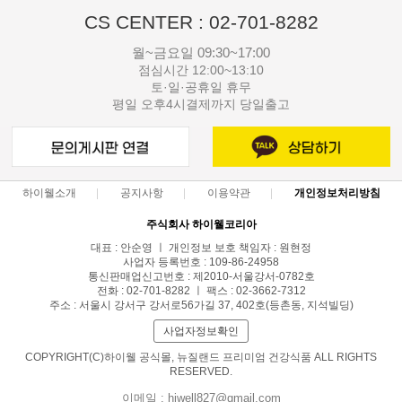
CS CENTER : 02-701-8282
월~금요일 09:30~17:00
점심시간 12:00~13:10
토·일·공휴일 휴무
평일 오후4시결제까지 당일출고
하이웰소개
공지사항
이용약관
개인정보처리방침
주식회사 하이웰코리아
대표 : 안순영 ㅣ 개인정보 보호 책임자 : 원현정
사업자 등록번호 : 109-86-24958
통신판매업신고번호 : 제2010-서울강서-0782호
전화 : 02-701-8282 ㅣ 팩스 : 02-3662-7312
주소 : 서울시 강서구 강서로56가길 37, 402호(등촌동, 지석빌딩)
사업자정보확인
COPYRIGHT(C)하이웰 공식몰, 뉴질랜드 프리미엄 건강식품 ALL RIGHTS
RESERVED.
이메일 : hiwell827@gmail.com