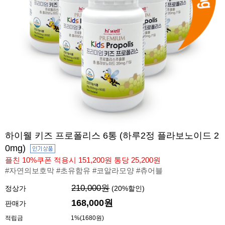
하이웰 키즈 프로폴리스 6통 (하루2정 플라보노이드 2
0mg)
플친 10%쿠폰 적용시 151,200원 통당 25,200원
#자연의보호막 #초유함유 #코알라모양 #츄어블
210,000원
정상가
(
20
%할인)
168,000
원
판매가
적립금
1%(1680원)