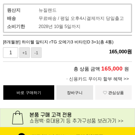
원산지
뉴질랜드
배송
무료배송 / 평일 오후4시결제까지 당일출고
소비기한
2028년 10월 5일까지
[8개월분] 하이웰 알티지 rTG 오메가3 비타민D 3+1(총 4통)
165,000
원
+1
-1
165,000
총 상품 금액
원
· 신용카드 무이자 할부 혜택 >>
바로 구매하기
장바구니
관심상품