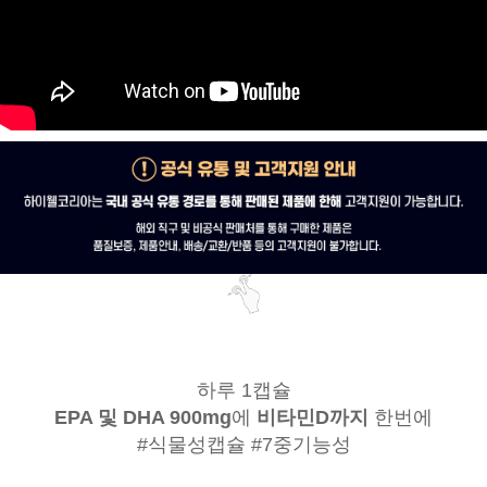
하루 1캡슐
EPA 및 DHA 900mg
에
비타민D까지
한번에
#식물성캡슐 #7중기능성