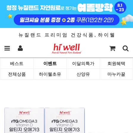
뉴 질 랜 드 프 리 미 엄 건 강 식 품 , 하 이 웰
베스트
이벤트
이달의특가
회원혜택
전체상품
하이웰초유
산양유
마누카꿀