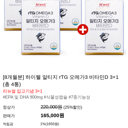
[8개월분] 하이웰 알티지 rTG 오메가3 비타민D 3+1
(총 4통)
리뉴얼 입고기념 3+1
#EPA 및 DHA 900mg #식물성캡슐 #7중기능성
220,000원
정상가
(
25
%할인)
165,000
원
판매가
적립금
1%(1650원)