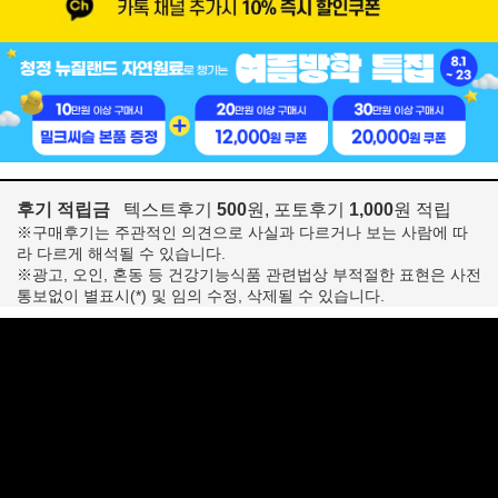
후기 적립금
텍스트후기
500
원, 포토후기
1,000
원 적립
※구매후기는 주관적인 의견으로 사실과 다르거나 보는 사람에 따
라 다르게 해석될 수 있습니다.
※광고, 오인, 혼동 등 건강기능식품 관련법상 부적절한 표현은 사전
통보없이 별표시(*) 및 임의 수정, 삭제될 수 있습니다.