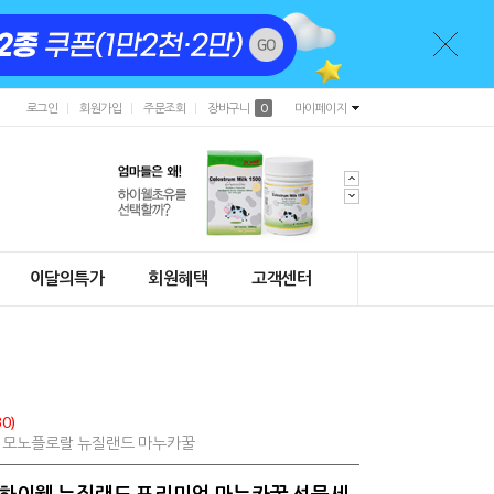
로그인
회원가입
주문조회
장바구니
0
마이페이지
이달의특가
회원혜택
고객센터
0)
0% 모노플로랄 뉴질랜드 마누카꿀
+) 하이웰 뉴질랜드 프리미엄 마누카꿀 선물세