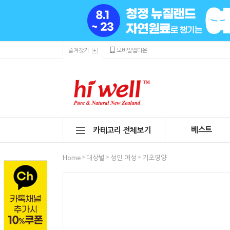
즐겨찾기
모바일앱다운
베스트
카테고리 전체보기
>
>
>
Home
대상별
성인 여성
기초영양