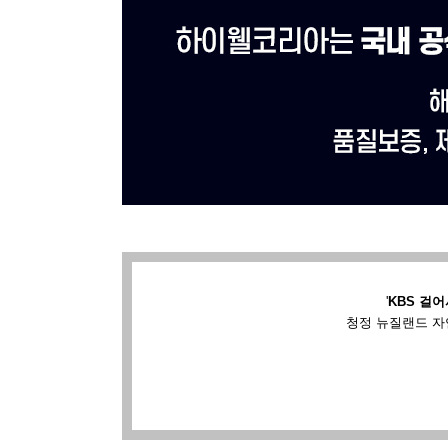
'
KBS 걸어
청정 뉴질랜드 자