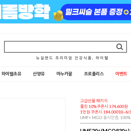
뉴 질 랜 드 프 리 미 엄 건 강 식 품 , 하 이 웰
하이웰초유
산양유
마누카꿀
프로폴리스
이벤트
고급선물 패키지
플친 10%쿠폰시 174,600원
1만원 쿠폰시 184,000원(~6/3
UMF+ MGO 동시인증, 10
UMF20+(MGO830