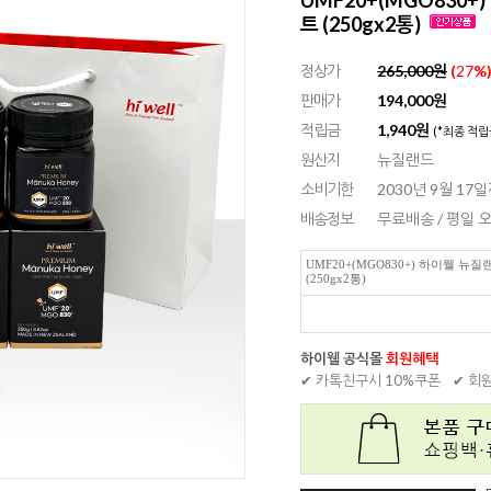
트 (250gx2통)
정상가
265,000원
(
27
%
판매가
194,000
원
적립금
1,940원
(*최종 적립
원산지
뉴질랜드
소비기한
2030년 9월 17
배송정보
무료배송 / 평일
UMF20+(MGO830+) 하이웰 
(250gx2통)
하이웰 공식몰
회원혜택
✔ 카톡친구시 10%쿠폰
✔ 회