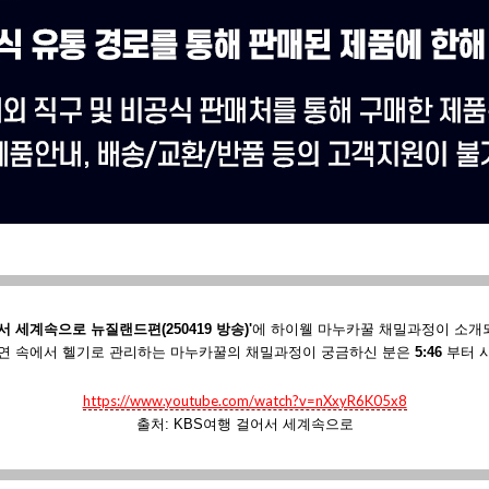
서 세계속으로 뉴질랜드편(250419 방송)'
에
하이웰 마누카꿀 채밀과정이 소개
연 속에서 헬기로 관리하는 마누카꿀의 채밀과정이 궁금하신 분은
5:46
부터 
https://www.youtube.com/watch?v=nXxyR6K05x8
출처: KBS여행 걸어서 세계속으로