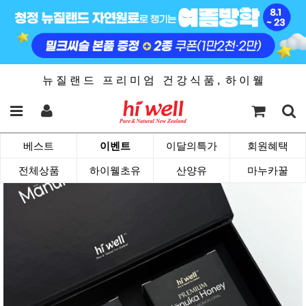
뉴 질 랜 드 프 리 미 엄 건 강 식 품 , 하 이 웰
베스트
이벤트
이달의특가
회원혜택
전체상품
하이웰초유
산양유
마누카꿀