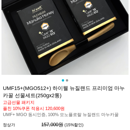
UMF15+(MGO512+) 하이웰 뉴질랜드 프리미엄 마누
카꿀 선물세트(250gx2통)
고급선물 패키지
플친 10%쿠폰 적용시 120,600원
UMF+ MGO 동시인증, 100% 모노플로랄 뉴질랜드 마누카꿀
157,000원
정상가
(
15
%할인)