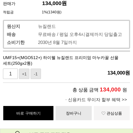
134,000
원
판매가
적립금
1%(1340원)
원산지
뉴질랜드
배송
무료배송 / 평일 오후4시결제까지 당일출고
소비기한
2030년 8월 7일까지
UMF15+(MGO512+) 하이웰 뉴질랜드 프리미엄 마누카꿀 선물
세트(250gx2통)
134,000
원
+1
-1
134,000
총 상품 금액
원
· 신용카드 무이자 할부 혜택 >>
바로 구매하기
장바구니
관심상품