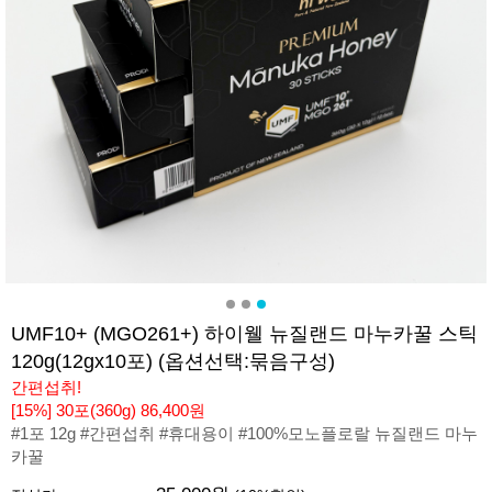
UMF10+ (MGO261+) 하이웰 뉴질랜드 마누카꿀 스틱
120g(12gx10포) (옵션선택:묶음구성)
간편섭취!
[15%] 30포(360g) 86,400원
#1포 12g #간편섭취 #휴대용이 #100%모노플로랄 뉴질랜드 마누
카꿀