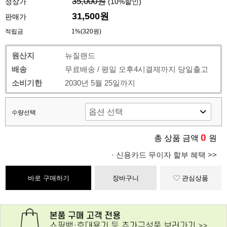
35,000원
정상가
(
10
%할인)
31,500원
판매가
적립금
1%(320원)
원산지
뉴질랜드
배송
무료배송 / 평일 오후4시결제까지 당일출고
소비기한
2030년 5월 25일까지
수량선택
0
총 상품 금액
원
· 신용카드 무이자 할부 혜택 >>
바로 구매하기
장바구니
관심상품