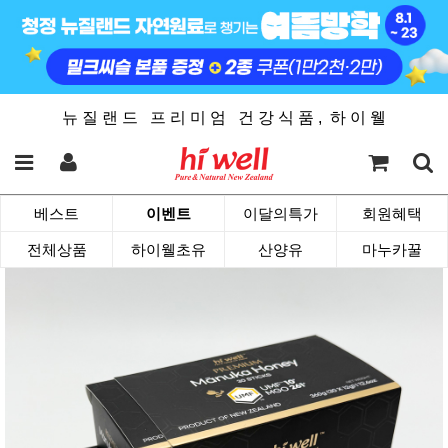
뉴 질 랜 드 프 리 미 엄 건 강 식 품 , 하 이 웰
베스트
이벤트
이달의특가
회원혜택
전체상품
하이웰초유
산양유
마누카꿀