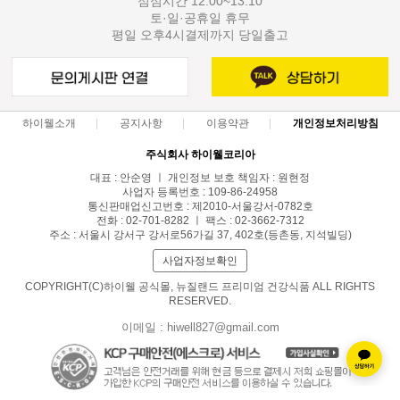
점심시간 12:00~13:10
토·일·공휴일 휴무
평일 오후4시결제까지 당일출고
하이웰소개
공지사항
이용약관
개인정보처리방침
주식회사 하이웰코리아
대표 : 안순영 ㅣ 개인정보 보호 책임자 : 원현정
사업자 등록번호 : 109-86-24958
통신판매업신고번호 : 제2010-서울강서-0782호
전화 : 02-701-8282 ㅣ 팩스 : 02-3662-7312
주소 : 서울시 강서구 강서로56가길 37, 402호(등촌동, 지석빌딩)
사업자정보확인
COPYRIGHT(C)하이웰 공식몰, 뉴질랜드 프리미엄 건강식품 ALL RIGHTS
RESERVED.
이메일 : hiwell827@gmail.com