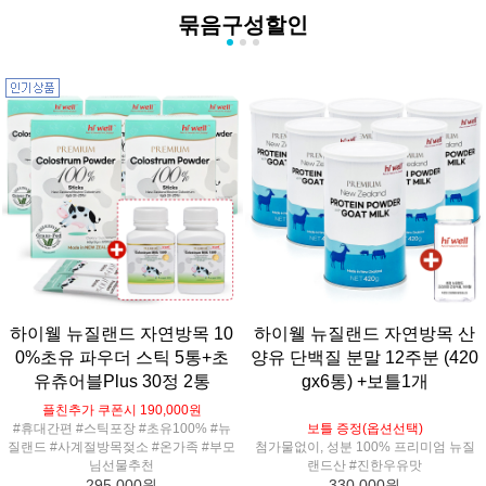
묶음구성할인
하이웰 뉴질랜드 자연방목 10
하이웰 뉴질랜드 자연방목 산
0%초유 파우더 스틱 5통+초
양유 단백질 분말 12주분 (420
유츄어블Plus 30정 2통
gx6통) +보틀1개
플친추가 쿠폰시 190,000원
#휴대간편 #스틱포장 #초유100% #뉴
보틀 증정(옵션선택)
질랜드 #사계절방목젖소 #온가족 #부모
첨가물없이, 성분 100% 프리미엄 뉴질
님선물추천
랜드산 #진한우유맛
295,000원
330,000원