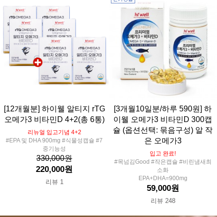
[12개월분] 하이웰 알티지 rTG
[3개월10일분/하루 590원] 하
오메가3 비타민D 4+2(총 6통)
이웰 오메가3 비타민D 300캡
슐 (옵션선택: 묶음구성) 알 작
리뉴얼 입고기념 4+2
은 오메가3
#EPA 및 DHA 900mg #식물성캡슐 #7
중기능성
입고 완료!
330,000원
#목넘김Good #작은캡슐 #비린냄새최
220,000원
소화
EPA+DHA=900mg
리뷰 1
59,000원
리뷰 248