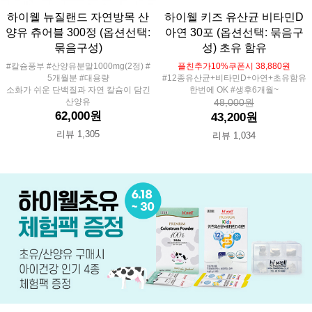
하이웰 뉴질랜드 자연방목 산
하이웰 키즈 유산균 비타민D
양유 츄어블 300정 (옵션선택:
아연 30포 (옵션선택: 묶음구
묶음구성)
성) 초유 함유
#칼슘풍부 #산양유분말1000mg(2정) #
플친추가10%쿠폰시 38,880원
5개월분 #대용량
#12종유산균+비타민D+아연+초유함유
소화가 쉬운 단백질과 자연 칼슘이 담긴
한번에 OK #생후6개월~
산양유
48,000원
62,000원
43,200원
리뷰 1,305
리뷰 1,034