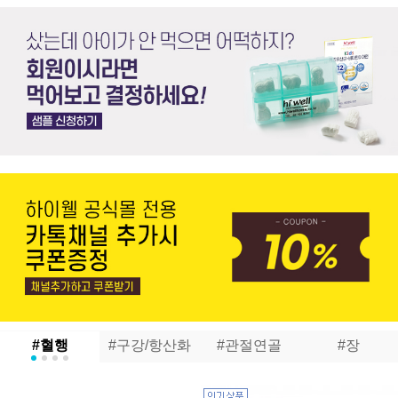
#혈행
#구강/항산화
#관절연골
#장