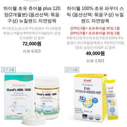
하이웰 초유 츄어블 plus 120
하이웰 100% 초유 파우더 스
정(2개월분) (옵션선택: 묶음
틱 (옵션선택: 묶음구성) 뉴질
구성) 뉴질랜드 자연방목
랜드 자연방목
#이유있는입소문 #뉴질랜드 #사계절방
[23%] 3통+ 초유츄어블 30정 1통
목젖소 #돌전후#면역인자(IgG)와 성장
[29%] 5통+ 초유츄어블 30정 2통
인자(IGF-1) 풍부
#휴대간편 #스틱포장 #초유100% #뉴
질랜드 #사계절방목젖소 #면역인자(Ig
72,000원
G)와 성장인자(IGF-1) 풍부
리뷰 6,623
49,000원
리뷰 2,923