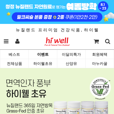
뉴 질 랜 드 프 리 미 엄 건 강 식 품 , 하 이 웰
베스트
이벤트
이달의특가
회원혜택
전체상품
하이웰초유
산양유
마누카꿀