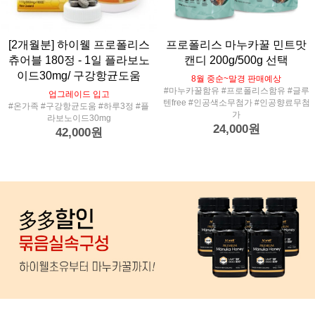
[2개월분] 하이웰 프로폴리스
프로폴리스 마누카꿀 민트맛
츄어블 180정 - 1일 플라보노
캔디 200g/500g 선택
이드30mg/ 구강항균도움
8월 중순~말경 판매예상
#마누카꿀함유 #프로폴리스함유 #글루
업그레이드 입고
텐free #인공색소무첨가 #인공향료무첨
#온가족 #구강항균도움 #하루3정 #플
가
라보노이드30mg
24,000원
42,000원