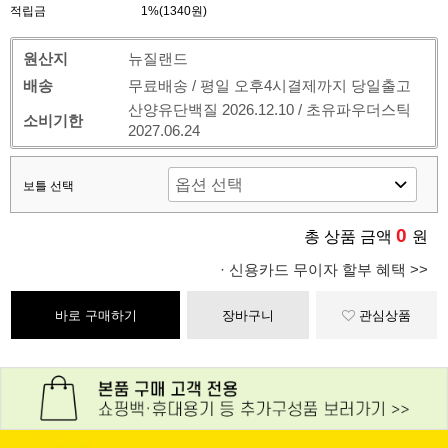
적립금
1%(1340원)
원산지
뉴질랜드
배송
무료배송 / 평일 오후4시결제까지 당일출고
산양유단백질 2026.12.10 / 초유파우더스틱
소비기한
2027.06.24
보틀 선택
0
총 상품 금액
원
· 신용카드 무이자 할부 혜택 >>
바로 구매하기
장바구니
관심상품