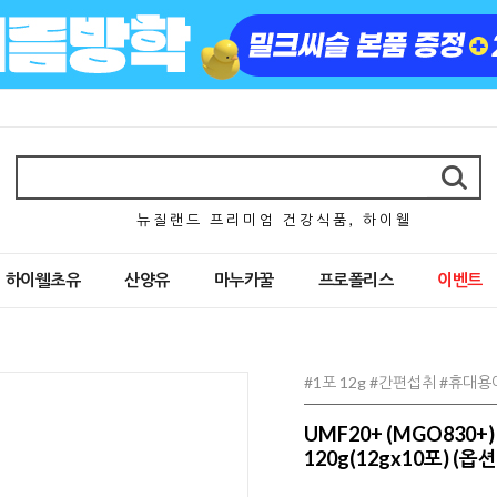
뉴 질 랜 드 프 리 미 엄 건 강 식 품 , 하 이 웰
하이웰초유
산양유
마누카꿀
프로폴리스
이벤트
#1포 12g #간편섭취 #휴대
UMF20+ (MGO830
120g(12gx10포) (