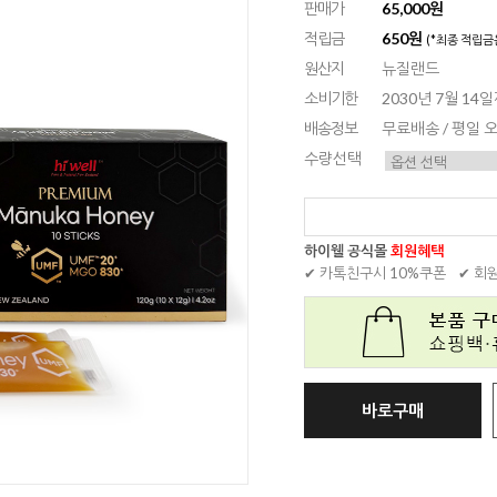
판매가
65,000원
적립금
650원
(*최종 적립금
원산지
뉴질랜드
소비기한
2030년 7월 14
배송정보
무료배송 / 평일
수량선택
하이웰 공식몰
회원혜택
✔ 카톡친구시 10%쿠폰
✔ 회
바로구매