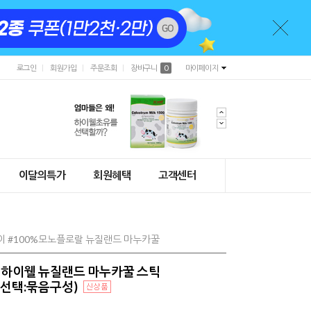
로그인
회원가입
주문조회
장바구니
0
마이페이지
이달의특가
회원혜택
고객센터
용이 #100%모노플로랄 뉴질랜드 마누카꿀
+) 하이웰 뉴질랜드 마누카꿀 스틱
옵션선택:묶음구성)