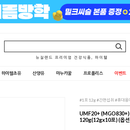
뉴 질 랜 드 프 리 미 엄 건 강 식 품 , 하 이 웰
하이웰초유
산양유
마누카꿀
프로폴리스
이벤트
#1포 12g #간편섭취 #휴대
UMF20+ (MGO830
120g(12gx10포) (