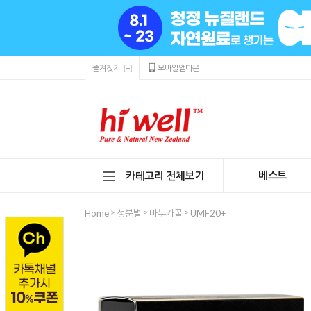
즐겨찾기
모바일앱다운
베스트
카테고리 전체보기
>
>
>
Home
성분별
마누카꿀
UMF20+