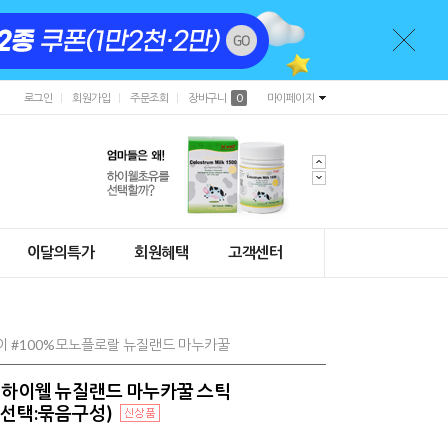
로그인
회원가입
주문조회
장바구니
0
마이페이지
이달의특가
회원혜택
고객센터
용이 #100%모노플로랄 뉴질랜드 마누카꿀
+) 하이웰 뉴질랜드 마누카꿀 스틱
옵션선택:묶음구성)