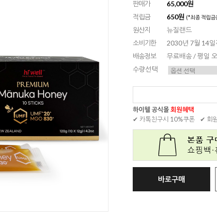
판매가
65,000원
적립금
650원
(*최종 적립금
원산지
뉴질랜드
소비기한
2030년 7월 14
배송정보
무료배송 / 평일
수량선택
하이웰 공식몰
회원혜택
✔ 카톡친구시 10%쿠폰
✔ 회
바로구매