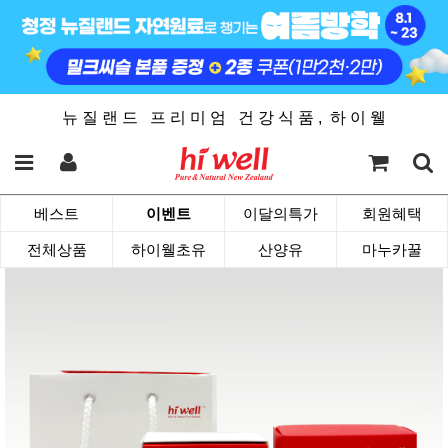
뉴 질 랜 드 프 리 미 엄 건 강 식 품 , 하 이 웰
베스트
이벤트
이달의특가
회원혜택
전체상품
하이웰초유
산양유
마누카꿀