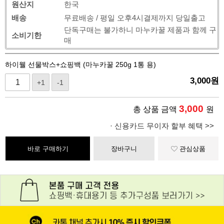
원산지
한국
배송
무료배송 / 평일 오후4시결제까지 당일출고
단독구매는 불가하니 마누카꿀 제품과 함께 구
소비기한
매
하이웰 선물박스+쇼핑백 (마누카꿀 250g 1통 용)
3,000
원
+1
-1
3,000
총 상품 금액
원
· 신용카드 무이자 할부 혜택 >>
바로 구매하기
장바구니
관심상품