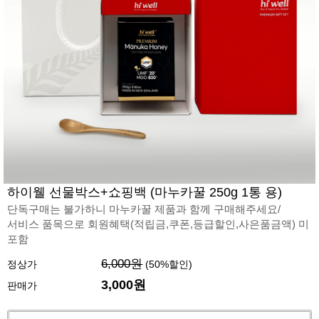
하이웰 선물박스+쇼핑백 (마누카꿀 250g 1통 용)
단독구매는 불가하니 마누카꿀 제품과 함께 구매해주세요/
서비스 품목으로 회원혜택(적립금,쿠폰,등급할인,사은품금액) 미
포함
6,000원
정상가
(
50
%할인)
3,000
원
판매가