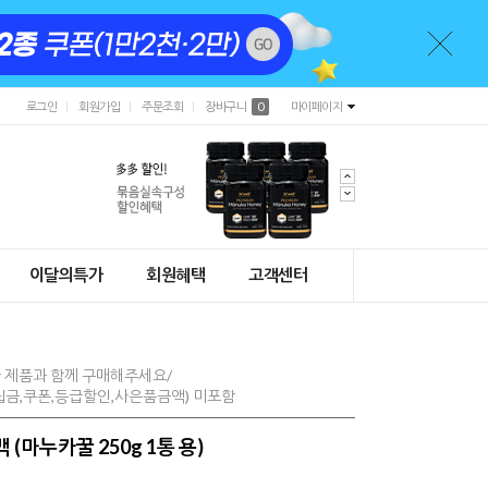
로그인
회원가입
주문조회
장바구니
0
마이페이지
이달의특가
회원혜택
고객센터
 제품과 함께 구매해주세요/
금,쿠폰,등급할인,사은품금액) 미포함
(마누카꿀 250g 1통 용)