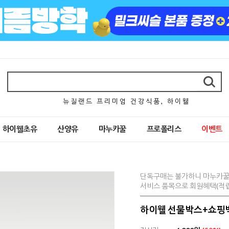
뉴 질 랜 드 프 리 미 엄 건 강 식 품 , 하 이 웰
하이웰초유
산양유
마누카꿀
프로폴리스
이벤트
단독구매는 불가하니 마누카꿀
서비스 품목으로 회원혜택(적립
하이웰 선물박스+쇼핑백 