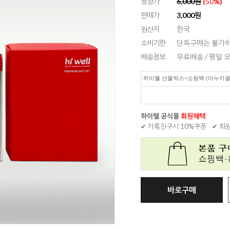
정상가
6,000원
(
50
%)
판매가
3,000
원
원산지
한국
소비기한
단독구매는 불가하
배송정보
무료배송 / 평일
하이웰 선물박스+쇼핑백 (마누카꿀 2
하이웰 공식몰
회원혜택
✔ 카톡친구시 10%쿠폰
✔ 회
바로구매