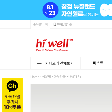
즐겨찾기
모바일앱다운
베스트
카테고리 전체보기
>
>
>
Home
성분별
마누카꿀
UMF15+