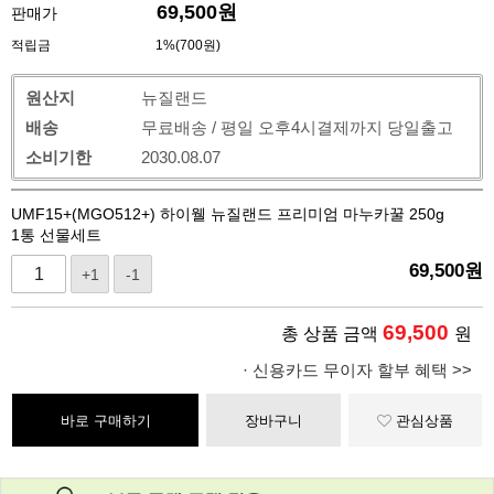
69,500
원
판매가
적립금
1%(700원)
원산지
뉴질랜드
배송
무료배송 / 평일 오후4시결제까지 당일출고
소비기한
2030.08.07
UMF15+(MGO512+) 하이웰 뉴질랜드 프리미엄 마누카꿀 250g
1통 선물세트
69,500
원
+1
-1
69,500
총 상품 금액
원
· 신용카드 무이자 할부 혜택 >>
바로 구매하기
장바구니
관심상품