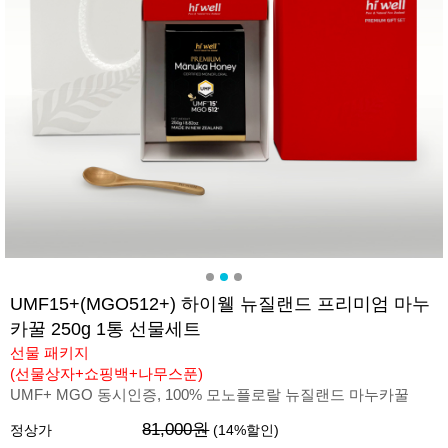
UMF15+(MGO512+) 하이웰 뉴질랜드 프리미엄 마누
카꿀 250g 1통 선물세트
선물 패키지
(선물상자+쇼핑백+나무스푼)
UMF+ MGO 동시인증, 100% 모노플로랄 뉴질랜드 마누카꿀
81,000원
정상가
(
14
%할인)