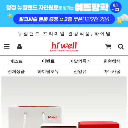
뉴 질 랜 드 프 리 미 엄 건 강 식 품 , 하 이 웰
베스트
이벤트
이달의특가
회원혜택
전체상품
하이웰초유
산양유
마누카꿀