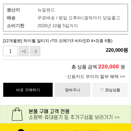
원산지
뉴질랜드
배송
무료배송 / 평일 오후4시결제까지 당일출고
소비기한
2028년 10월 5일까지
[12개월분] 하이웰 알티지 rTG 오메가3 비타민D 4+2(총 6통)
220,000
원
+1
-1
220,000
총 상품 금액
원
· 신용카드 무이자 할부 혜택 >>
바로 구매하기
장바구니
관심상품