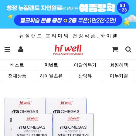
뉴 질 랜 드 프 리 미 엄 건 강 식 품 , 하 이 웰
베스트
이벤트
이달의특가
회원혜택
전체상품
하이웰초유
산양유
마누카꿀