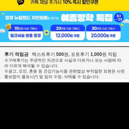
후기 적립금
텍스트후기
500
원, 포토후기
1,000
원 적립
※구매후기는 주관적인 의견으로 사실과 다르거나 보는 사람에 따
라 다르게 해석될 수 있습니다.
※광고, 오인, 혼동 등 건강기능식품 관련법상 부적절한 표현은 사전
통보없이 별표시(*) 및 임의 수정, 삭제될 수 있습니다.