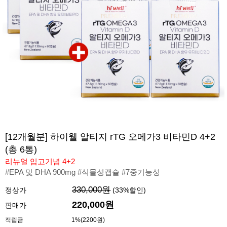
[12개월분] 하이웰 알티지 rTG 오메가3 비타민D 4+2
(총 6통)
리뉴얼 입고기념 4+2
#EPA 및 DHA 900mg #식물성캡슐 #7중기능성
330,000원
정상가
(
33
%할인)
220,000
원
판매가
적립금
1%(2200원)