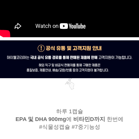
하루 1캡슐
EPA 및 DHA 900mg
에
비타민D까지
한번에
#식물성캡슐 #7중기능성