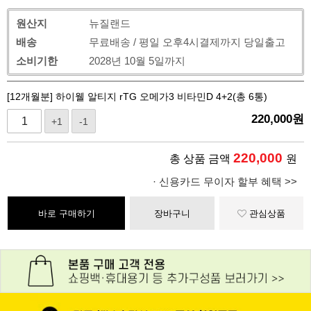
원산지
뉴질랜드
배송
무료배송 / 평일 오후4시결제까지 당일출고
소비기한
2028년 10월 5일까지
[12개월분] 하이웰 알티지 rTG 오메가3 비타민D 4+2(총 6통)
220,000
원
+1
-1
220,000
총 상품 금액
원
· 신용카드 무이자 할부 혜택 >>
바로 구매하기
장바구니
관심상품