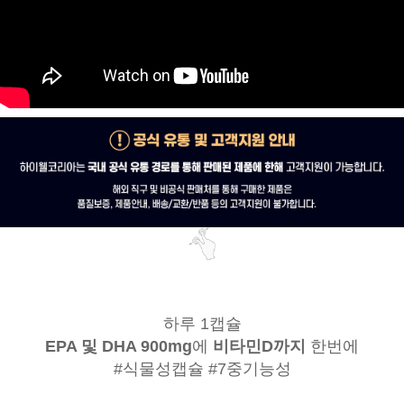
하루 1캡슐
EPA 및 DHA 900mg
에
비타민D까지
한번에
#식물성캡슐 #7중기능성