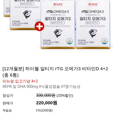
[12개월분] 하이웰 알티지 rTG 오메가3 비타민D 4+2
(총 6통)
리뉴얼 입고기념 4+2
#EPA 및 DHA 900mg #식물성캡슐 #7중기능성
330,000원
정상가
(
33
%할인)
220,000
원
판매가
적립금
1%(2200원)