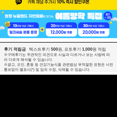
후기 적립금
텍스트후기
500
원, 포토후기
1,000
원 적립
※구매후기는 주관적인 의견으로 사실과 다르거나 보는 사람에 따
라 다르게 해석될 수 있습니다.
※광고, 오인, 혼동 등 건강기능식품 관련법상 부적절한 표현은 사전
통보없이 별표시(*) 및 임의 수정, 삭제될 수 있습니다.