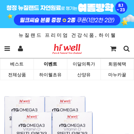
뉴 질 랜 드 프 리 미 엄 건 강 식 품 , 하 이 웰
베스트
이벤트
이달의특가
회원혜택
전체상품
하이웰초유
산양유
마누카꿀