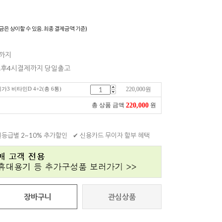
)
금은 상이할 수 있음. 최종 결제금액 기준)
일까지
 오후4시결제까지 당일출고
가3 비타민D 4+2(총 6통)
220,000
원
220,000
총 상품 금액
원
원등급별 2~10% 추가할인
✔ 신용카드 무이자 할부 혜택
장바구니
관심상품