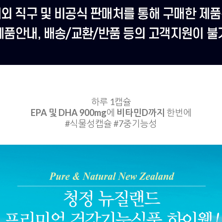
하루 1캡슐
EPA 및 DHA 900mg
에
비타민D까지
한번에
#식물성캡슐 #7중기능성