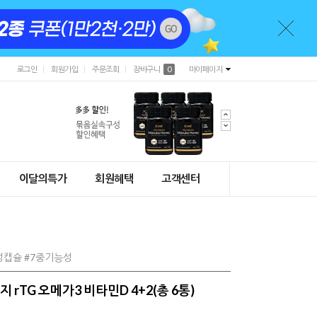
로그인
회원가입
주문조회
장바구니
0
마이페이지
이달의특가
회원혜택
고객센터
식물성캡슐 #7중기능성
 rTG 오메가3 비타민D 4+2(총 6통)