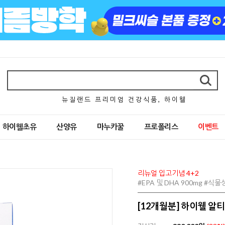
뉴 질 랜 드 프 리 미 엄 건 강 식 품 , 하 이 웰
하이웰초유
산양유
마누카꿀
프로폴리스
이벤트
리뉴얼 입고기념 4+2
#EPA 및 DHA 900mg #
[12개월분] 하이웰 알티지