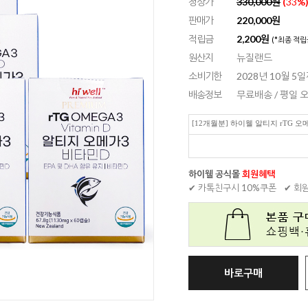
정상가
330,000원
(
33
%
판매가
220,000
원
적립금
2,200원
(*최종 적립
원산지
뉴질랜드
소비기한
2028년 10월 5
배송정보
무료배송 / 평일
[12개월분] 하이웰 알티지 rTG 오메
하이웰 공식몰
회원혜택
✔ 카톡친구시 10%쿠폰
✔ 회
바로구매