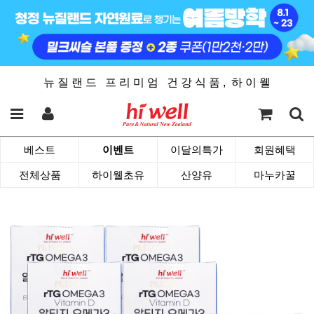
뉴 질 랜 드 프 리 미 엄 건 강 식 품 , 하 이 웰
베스트
이벤트
이달의특가
회원혜택
전체상품
하이웰초유
산양유
마누카꿀