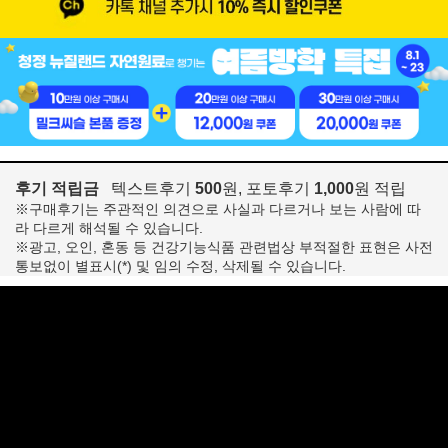
후기 적립금
텍스트후기
500
원, 포토후기
1,000
원 적립
※구매후기는 주관적인 의견으로 사실과 다르거나 보는 사람에 따
라 다르게 해석될 수 있습니다.
※광고, 오인, 혼동 등 건강기능식품 관련법상 부적절한 표현은 사전
통보없이 별표시(*) 및 임의 수정, 삭제될 수 있습니다.