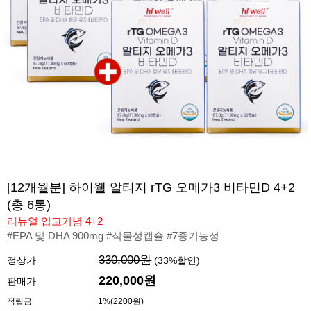
[12개월분] 하이웰 알티지 rTG 오메가3 비타민D 4+2
(총 6통)
리뉴얼 입고기념 4+2
#EPA 및 DHA 900mg #식물성캡슐 #7중기능성
330,000원
정상가
(
33
%할인)
220,000
원
판매가
적립금
1%(2200원)