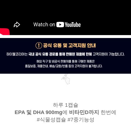
하루 1캡슐
EPA 및 DHA 900mg
에
비타민D까지
한번에
#식물성캡슐 #7중기능성