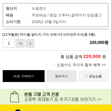
원산지
뉴질랜드
배송
무료배송 / 평일 오후4시결제까지 당일출고
소비기한
2028년 10월 5일까지
[12개월분] 하이웰 알티지 rTG 오메가3 비타민D 4+2(총 6통)
220,000
원
+1
-1
220,000
총 상품 금액
원
· 신용카드 무이자 할부 혜택 >>
바로 구매하기
장바구니
관심상품