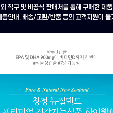
하루 1캡슐
EPA 및 DHA 900mg
에
비타민D까지
한번에
#식물성캡슐 #7중기능성