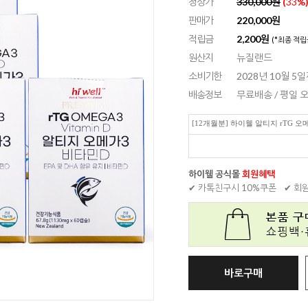
정상가
330,000원
(
33
%
판매가
220,000
원
적립금
2,200원
(*최종 적립
원산지
뉴질랜드
소비기한
2028년 10월 5
배송정보
무료배송 / 평일
[12개월분] 하이웰 알티지 rTG 오메
하이웰 공식몰
회원혜택
✔ 카톡친구시 10%쿠폰
✔ 회
바로구매