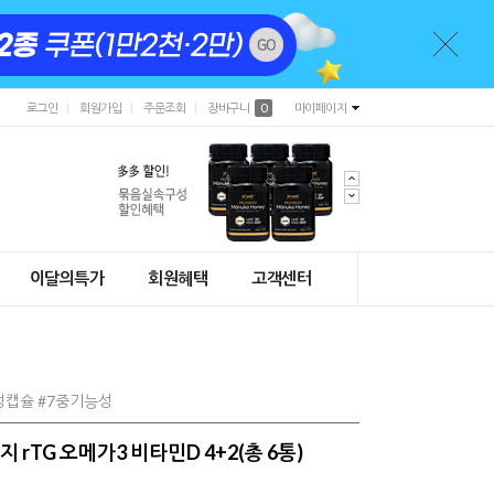
로그인
회원가입
주문조회
장바구니
0
마이페이지
이달의특가
회원혜택
고객센터
식물성캡슐 #7중기능성
 rTG 오메가3 비타민D 4+2(총 6통)