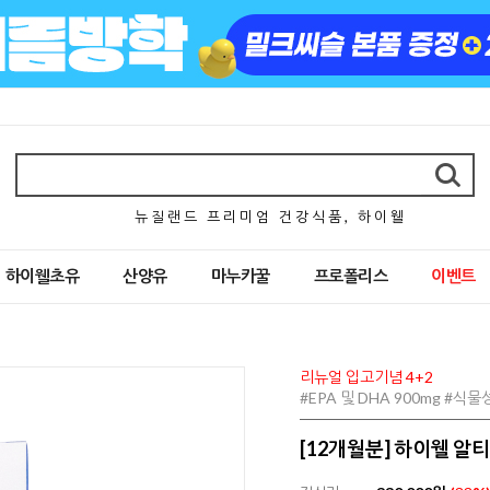
뉴 질 랜 드 프 리 미 엄 건 강 식 품 , 하 이 웰
하이웰초유
산양유
마누카꿀
프로폴리스
이벤트
리뉴얼 입고기념 4+2
#EPA 및 DHA 900mg #
[12개월분] 하이웰 알티지