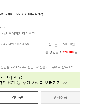
)
금은 상이할 수 있음. 최종 결제금액 기준)
일까지
 오후4시결제까지 당일출고
가3 비타민D 4+2(총 6통)
220,000
원
220,000
총 상품 금액
원
원등급별 2~10% 추가할인
✔ 신용카드 무이자 할부 혜택
장바구니
관심상품