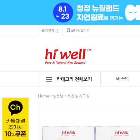
즐겨찾기
모바일앱다운
베스트
카테고리 전체보기
>
>
Home
성분별
묶음실속구성