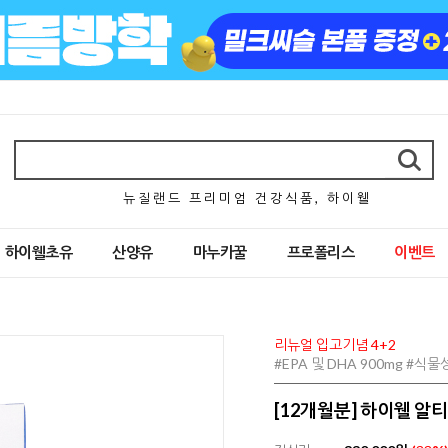
뉴 질 랜 드 프 리 미 엄 건 강 식 품 , 하 이 웰
하이웰초유
산양유
마누카꿀
프로폴리스
이벤트
리뉴얼 입고기념 4+2
#EPA 및 DHA 900mg #
[12개월분] 하이웰 알티지