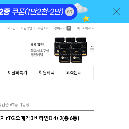
로그인
회원가입
주문조회
장바구니
0
마이페이지
이달의특가
회원혜택
고객센터
식물성캡슐 #7중기능성
 rTG 오메가3 비타민D 4+2(총 6통)