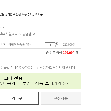
)
금은 상이할 수 있음. 최종 결제금액 기준)
일까지
 오후4시결제까지 당일출고
가3 비타민D 4+2(총 6통)
220,000
원
220,000
총 상품 금액
원
원등급별 2~10% 추가할인
✔ 신용카드 무이자 할부 혜택
장바구니
관심상품