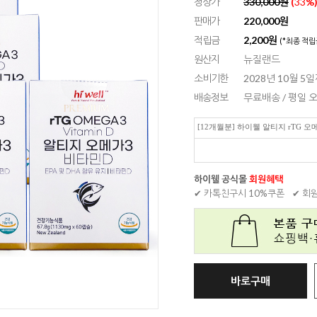
정상가
330,000원
(
33
%
판매가
220,000
원
적립금
2,200원
(*최종 적립
원산지
뉴질랜드
소비기한
2028년 10월 5
배송정보
무료배송 / 평일
[12개월분] 하이웰 알티지 rTG 오메
하이웰 공식몰
회원혜택
✔ 카톡친구시 10%쿠폰
✔ 회
바로구매