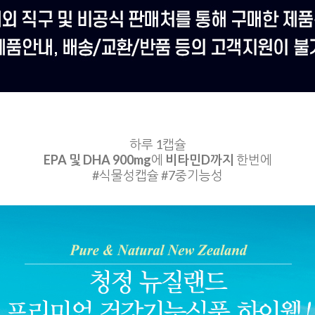
하루 1캡슐
EPA 및 DHA 900mg
에
비타민D까지
한번에
#식물성캡슐 #7중기능성