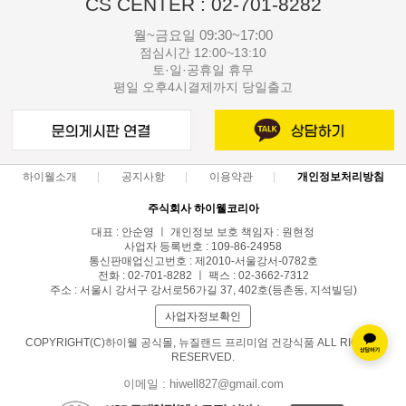
CS CENTER : 02-701-8282
월~금요일 09:30~17:00
점심시간 12:00~13:10
토·일·공휴일 휴무
평일 오후4시결제까지 당일출고
하이웰소개
공지사항
이용약관
개인정보처리방침
주식회사 하이웰코리아
대표 : 안순영 ㅣ 개인정보 보호 책임자 : 원현정
사업자 등록번호 : 109-86-24958
통신판매업신고번호 : 제2010-서울강서-0782호
전화 : 02-701-8282 ㅣ 팩스 : 02-3662-7312
주소 : 서울시 강서구 강서로56가길 37, 402호(등촌동, 지석빌딩)
사업자정보확인
COPYRIGHT(C)하이웰 공식몰, 뉴질랜드 프리미엄 건강식품 ALL RIGHTS
RESERVED.
이메일 : hiwell827@gmail.com