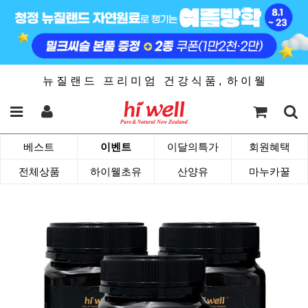
뉴 질 랜 드 프 리 미 엄 건 강 식 품 , 하 이 웰
베스트
이벤트
이달의특가
회원혜택
전체상품
하이웰초유
산양유
마누카꿀