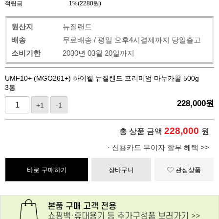
적립금
1%(2280원)
원산지
뉴질랜드
배송
무료배송 / 평일 오후4시결제까지 당일출고
소비기한
2030년 03월 20일까지
UMF10+ (MGO261+) 하이웰 뉴질랜드 프리미엄 마누카꿀 500g
3통
228,000
원
+1
-1
228,000
총 상품 금액
원
· 신용카드 무이자 할부 혜택 >>
바로 구매하기
장바구니
관심상품