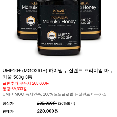
UMF10+ (MGO261+) 하이웰 뉴질랜드 프리미엄 마누
카꿀 500g 3통
플친추가 쿠폰시 208,000원
통당 69,333원
UMF+ MGO 동시인증, 100% 모노플로랄 뉴질랜드 마누카꿀
285,000원
정상가
(
20
%할인)
228,000
원
판매가