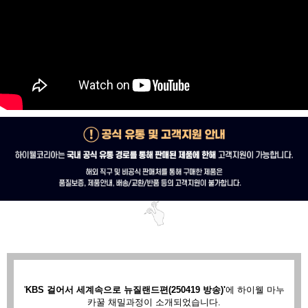
'
KBS 걸어서 세계속으로 뉴질랜드편(250419 방송)'
에
하이웰 마누
카꿀 채밀과정이 소개되었습니다.