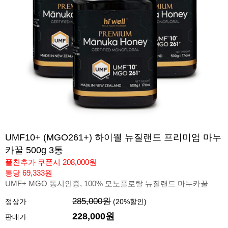
UMF10+ (MGO261+) 하이웰 뉴질랜드 프리미엄 마누
카꿀 500g 3통
플친추가 쿠폰시 208,000원
통당 69,333원
UMF+ MGO 동시인증, 100% 모노플로랄 뉴질랜드 마누카꿀
285,000원
정상가
(
20
%할인)
228,000
원
판매가