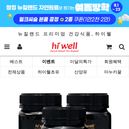
뉴 질 랜 드 프 리 미 엄 건 강 식 품 , 하 이 웰
베스트
이벤트
이달의특가
회원혜택
전체상품
하이웰초유
산양유
마누카꿀