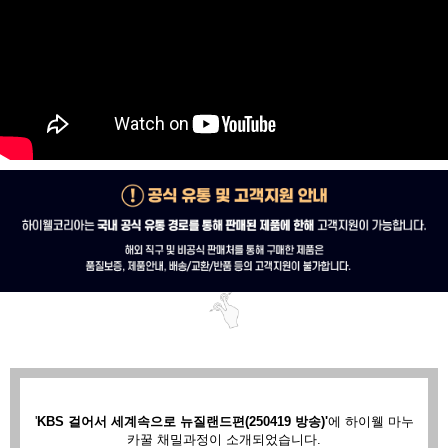
'
KBS 걸어서 세계속으로 뉴질랜드편(250419 방송)'
에
하이웰 마누
카꿀 채밀과정이 소개되었습니다.