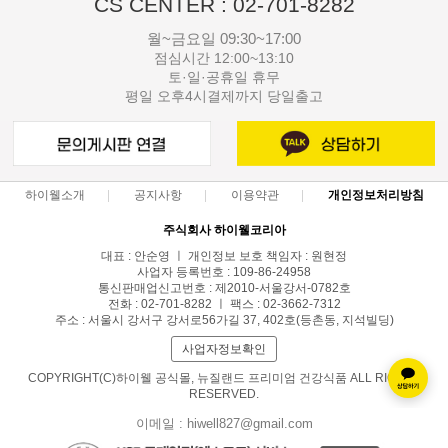
CS CENTER : 02-701-8282
월~금요일 09:30~17:00
점심시간 12:00~13:10
토·일·공휴일 휴무
평일 오후4시결제까지 당일출고
하이웰소개
공지사항
이용약관
개인정보처리방침
주식회사 하이웰코리아
대표 : 안순영 ㅣ 개인정보 보호 책임자 : 원현정
사업자 등록번호 : 109-86-24958
통신판매업신고번호 : 제2010-서울강서-0782호
전화 : 02-701-8282 ㅣ 팩스 : 02-3662-7312
주소 : 서울시 강서구 강서로56가길 37, 402호(등촌동, 지석빌딩)
사업자정보확인
COPYRIGHT(C)하이웰 공식몰, 뉴질랜드 프리미엄 건강식품 ALL RIGHTS
RESERVED.
이메일 : hiwell827@gmail.com