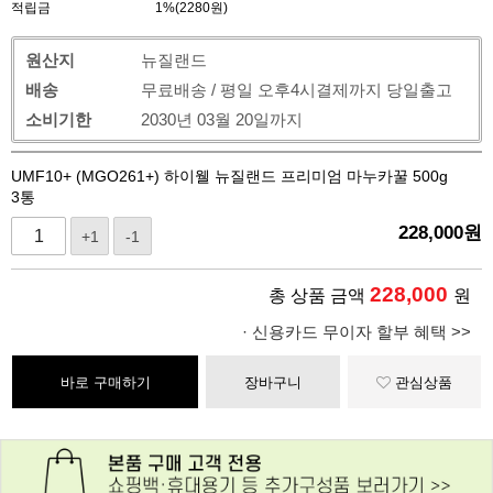
적립금
1%(2280원)
원산지
뉴질랜드
배송
무료배송 / 평일 오후4시결제까지 당일출고
소비기한
2030년 03월 20일까지
UMF10+ (MGO261+) 하이웰 뉴질랜드 프리미엄 마누카꿀 500g
3통
228,000
원
+1
-1
228,000
총 상품 금액
원
· 신용카드 무이자 할부 혜택 >>
바로 구매하기
장바구니
관심상품