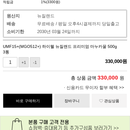
적립금
1%(3300원)
원산지
뉴질랜드
배송
무료배송 / 평일 오후4시결제까지 당일출고
소비기한
2030년 03월 24일까지
UMF15+(MGO512+) 하이웰 뉴질랜드 프리미엄 마누카꿀 500g
3통
330,000
원
+1
-1
330,000
총 상품 금액
원
· 신용카드 무이자 할부 혜택 >>
바로 구매하기
장바구니
관심상품