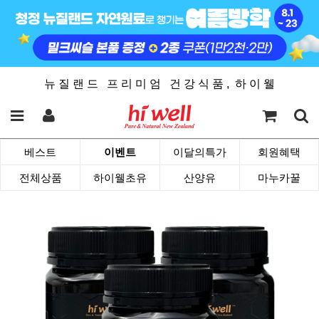
뉴 질 랜 드 프 리 미 엄 건 강 식 품 , 하 이 웰
베스트
이벤트
이달의특가
회원혜택
전체상품
하이웰초유
산양유
마누카꿀