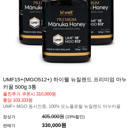
UMF15+(MGO512+) 하이웰 뉴질랜드 프리미엄 마누
카꿀 500g 3통
플친추가 쿠폰시 310,000원
통당 103,333원
UMF+ MGO 동시인증, 100% 모노플로랄 뉴질랜드 마누카꿀
405,000원
정상가
(
19
%할인)
330,000
원
판매가