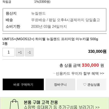
적립금
1%(3300원)
원산지
뉴질랜드
배송
무료배송 / 평일 오후4시결제까지 당일출고
소비기한
2030년 03월 24일까지
UMF15+(MGO512+) 하이웰 뉴질랜드 프리미엄 마누카꿀 500g
3통
330,000
원
+1
-1
330,000
총 상품 금액
원
· 신용카드 무이자 할부 혜택 >>
바로 구매하기
장바구니
관심상품