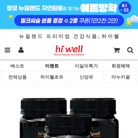
뉴 질 랜 드 프 리 미 엄 건 강 식 품 , 하 이 웰
베스트
이벤트
이달의특가
회원혜택
전체상품
하이웰초유
산양유
마누카꿀