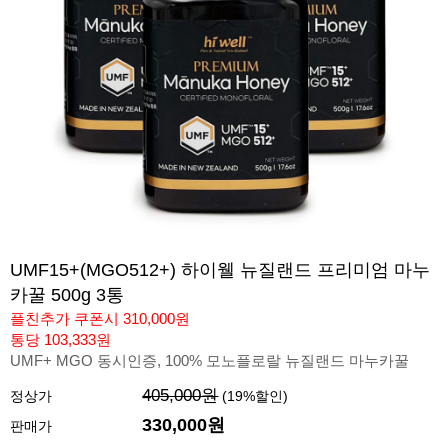
UMF15+(MGO512+) 하이웰 뉴질랜드 프리미엄 마누
카꿀 500g 3통
플친추가 쿠폰시 310,000원
통당 103,333원
UMF+ MGO 동시인증, 100% 모노플로랄 뉴질랜드 마누카꿀
405,000원
정상가
(
19
%할인)
330,000
원
판매가