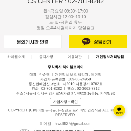
CS CENTER : 02-701-8282
월~금요일 09:30~17:00
점심시간 12:00~13:10
토·일·공휴일 휴무
평일 오후4시결제까지 당일출고
하이웰소개
공지사항
이용약관
개인정보처리방침
주식회사 하이웰코리아
대표 : 안순영 ㅣ 개인정보 보호 책임자 : 원현정
사업자 등록번호 : 109-86-24958
통신판매업신고번호 : 제2010-서울강서-0782호
전화 : 02-701-8282 ㅣ 팩스 : 02-3662-7312
주소 : 서울시 강서구 강서로56가길 37, 402호(등촌동, 지석빌딩)
사업자정보확인
COPYRIGHT(C)하이웰 공식몰, 뉴질랜드 프리미엄 건강식품 ALL RIGHTS
RESERVED.
이메일 : hiwell827@gmail.com