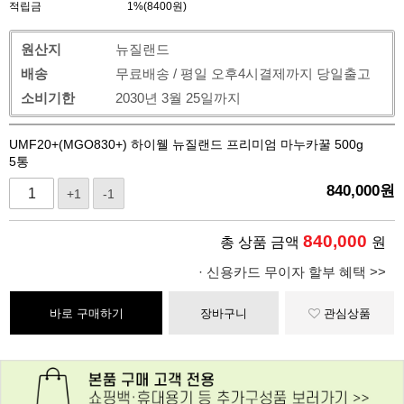
적립금
1%(8400원)
원산지
뉴질랜드
배송
무료배송 / 평일 오후4시결제까지 당일출고
소비기한
2030년 3월 25일까지
UMF20+(MGO830+) 하이웰 뉴질랜드 프리미엄 마누카꿀 500g
5통
840,000
원
+1
-1
840,000
총 상품 금액
원
· 신용카드 무이자 할부 혜택 >>
바로 구매하기
장바구니
관심상품