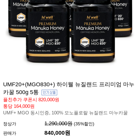
UMF20+(MGO830+) 하이웰 뉴질랜드 프리미엄 마누
카꿀 500g 5통
플친추가 쿠폰시 820,000원
통당 164,000원
UMF+ MGO 동시인증, 100% 모노플로랄 뉴질랜드 마누카꿀
1,290,000원
정상가
(
35
%할인)
840,000
원
판매가