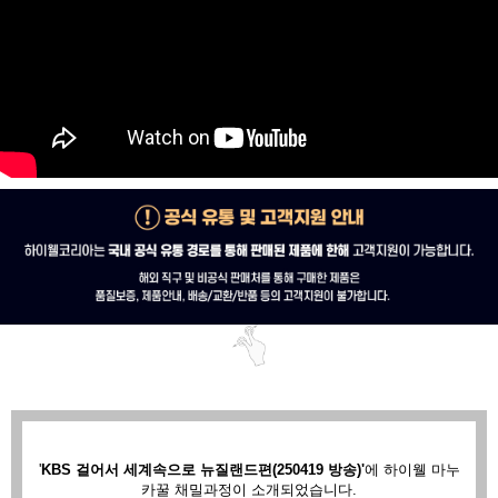
'
KBS 걸어서 세계속으로 뉴질랜드편(250419 방송)'
에
하이웰 마누
카꿀 채밀과정이 소개되었습니다.