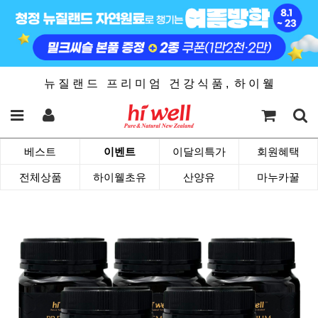
뉴 질 랜 드 프 리 미 엄 건 강 식 품 , 하 이 웰
베스트
이벤트
이달의특가
회원혜택
전체상품
하이웰초유
산양유
마누카꿀