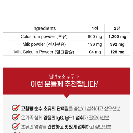
Ingredients
1정
2정
Colostrum powder (
초유
)
600 mg
1,200 mg
Milk powder (
전지분유
)
196 mg
392 mg
Milk Calcuim Powder (
밀크칼슘
)
64 mg
128 mg