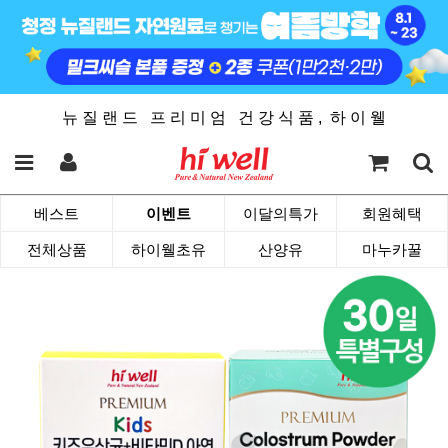
뉴 질 랜 드 프 리 미 엄 건 강 식 품 , 하 이 웰
베스트
이벤트
이달의특가
회원혜택
전체상품
하이웰초유
산양유
마누카꿀