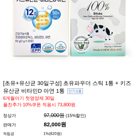
[초유+유산균 30일구성] 초유파우더 스틱 1통 + 키즈
유산균 비타민D 아연 1통
6개월아기 첫영양제 30일
플친추가 10%쿠폰 적용시 73,800원
97,000원
정상가
(
15
%할인)
82,000
원
판매가
적립금
1%(820원)