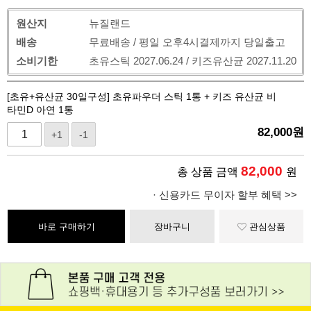
원산지
뉴질랜드
배송
무료배송 / 평일 오후4시결제까지 당일출고
소비기한
초유스틱 2027.06.24 / 키즈유산균 2027.11.20
[초유+유산균 30일구성] 초유파우더 스틱 1통 + 키즈 유산균 비
타민D 아연 1통
82,000
원
+1
-1
82,000
총 상품 금액
원
· 신용카드 무이자 할부 혜택 >>
바로 구매하기
장바구니
관심상품