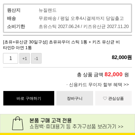
원산지
뉴질랜드
배송
무료배송 / 평일 오후4시결제까지 당일출고
소비기한
초유스틱 2027.06.24 / 키즈유산균 2027.11.20
[초유+유산균 30일구성] 초유파우더 스틱 1통 + 키즈 유산균 비
타민D 아연 1통
82,000
원
+1
-1
82,000
총 상품 금액
원
· 신용카드 무이자 할부 혜택 >>
바로 구매하기
장바구니
관심상품