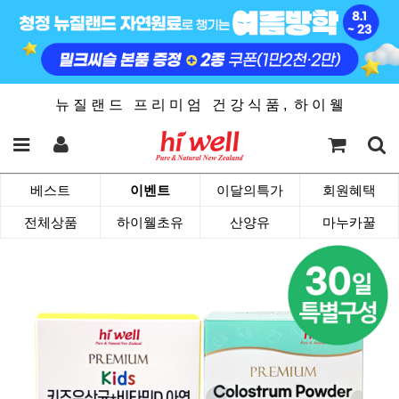
뉴 질 랜 드 프 리 미 엄 건 강 식 품 , 하 이 웰
베스트
이벤트
이달의특가
회원혜택
전체상품
하이웰초유
산양유
마누카꿀