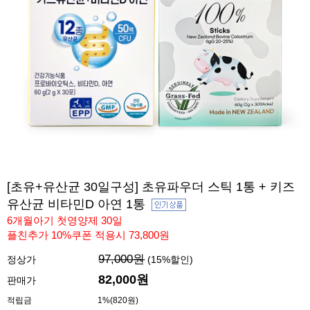
[초유+유산균 30일구성] 초유파우더 스틱 1통 + 키즈
유산균 비타민D 아연 1통
6개월아기 첫영양제 30일
플친추가 10%쿠폰 적용시 73,800원
97,000원
정상가
(
15
%할인)
82,000
원
판매가
적립금
1%(820원)