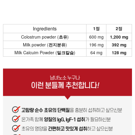
Ingredients
1정
2정
Colostrum powder (
초유
)
600 mg
1,200 mg
Milk powder (
전지분유
)
196 mg
392 mg
Milk Calcuim Powder (
밀크칼슘
)
64 mg
128 mg