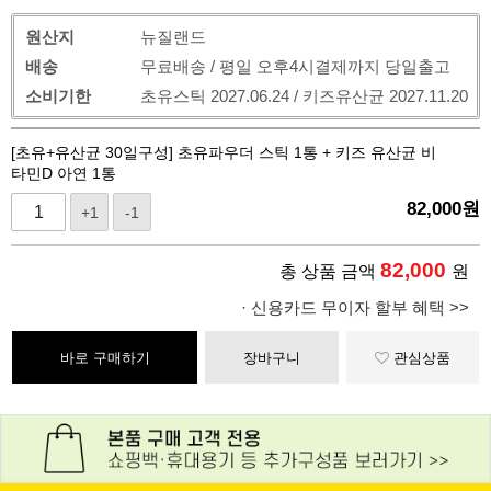
원산지
뉴질랜드
배송
무료배송 / 평일 오후4시결제까지 당일출고
소비기한
초유스틱 2027.06.24 / 키즈유산균 2027.11.20
[초유+유산균 30일구성] 초유파우더 스틱 1통 + 키즈 유산균 비
타민D 아연 1통
82,000
원
+1
-1
82,000
총 상품 금액
원
· 신용카드 무이자 할부 혜택 >>
바로 구매하기
장바구니
관심상품