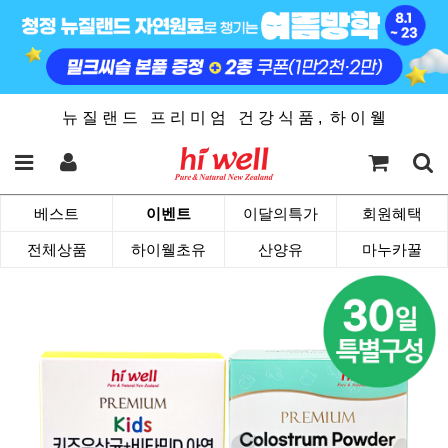
뉴 질 랜 드 프 리 미 엄 건 강 식 품 , 하 이 웰
베스트
이벤트
이달의특가
회원혜택
전체상품
하이웰초유
산양유
마누카꿀