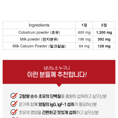
Ingredients
1정
2정
Colostrum powder (
초유
)
600 mg
1,200 mg
Milk powder (
전지분유
)
196 mg
392 mg
Milk Calcuim Powder (
밀크칼슘
)
64 mg
128 mg