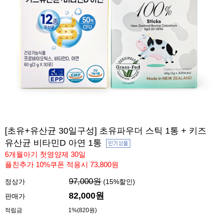
[초유+유산균 30일구성] 초유파우더 스틱 1통 + 키즈
유산균 비타민D 아연 1통
6개월아기 첫영양제 30일
플친추가 10%쿠폰 적용시 73,800원
97,000원
정상가
(
15
%할인)
82,000
원
판매가
적립금
1%(820원)