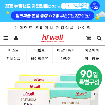
뉴 질 랜 드 프 리 미 엄 건 강 식 품 , 하 이 웰
베스트
이벤트
이달의특가
회원혜택
전체상품
하이웰초유
산양유
마누카꿀