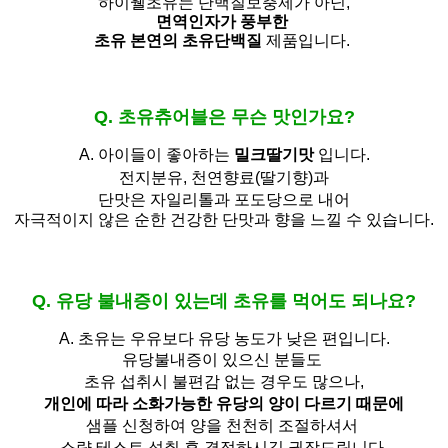
하이웰초유는 단백질보충제가 아닌,
면역인자가 풍부한
초유 본연의 초유단백질
제품입니다.
Q. 초유츄어블은 무슨 맛인가요?
A. 아이들이 좋아하는
밀크딸기맛
입니다.
전지분유,
천연향료(딸기향)과
단맛은 자일리톨과 포도당으로 내어
자극적이지 않은 순한 건강한 단맛과 향을 느낄 수 있습니다.
Q. 유당 불내증이 있는데 초유를 먹어도 되나요?
A.
초유는 우유보다 유당 농도가 낮은 편입니다.
유당불내증이 있으신 분들도 
초유 섭취시 불편감 없는 경우도 많으나,
개인에 따라 소화가능한 유당의 양이 다르기 때문에
샘플 신청하여 양을 천천히 조절하셔서
소량 테스트 섭취 후 결정하시길 권장드립니다.