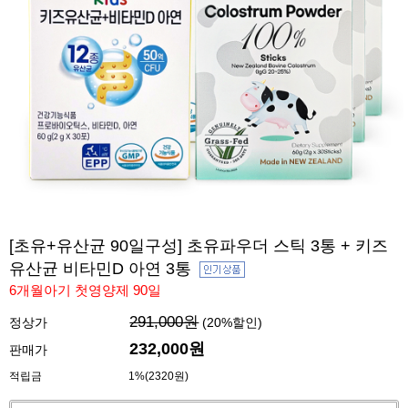
[초유+유산균 90일구성] 초유파우더 스틱 3통 + 키즈
유산균 비타민D 아연 3통
6개월아기 첫영양제 90일
291,000원
정상가
(
20
%할인)
232,000
원
판매가
적립금
1%(2320원)