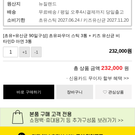
원산지
뉴질랜드
배송
무료배송 / 평일 오후4시결제까지 당일출고
소비기한
초유스틱 2027.06.24 / 키즈유산균 2027.11.20
[초유+유산균 90일구성] 초유파우더 스틱 3통 + 키즈 유산균 비
타민D 아연 3통
232,000
원
+1
-1
232,000
총 상품 금액
원
· 신용카드 무이자 할부 혜택 >>
바로 구매하기
장바구니
관심상품