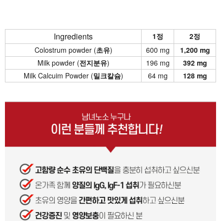
Ingredients
1정
2정
Colostrum powder (
초유
)
600 mg
1,200 mg
Milk powder (
전지분유
)
196 mg
392 mg
Milk Calcuim Powder (
밀크칼슘
)
64 mg
128 mg