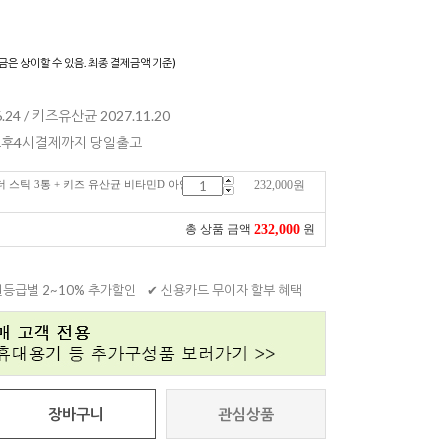
)
금은 상이할 수 있음. 최종 결제금액 기준)
.24 / 키즈유산균 2027.11.20
 오후4시결제까지 당일출고
 스틱 3통 + 키즈 유산균 비타민D 아연
232,000
원
232,000
총 상품 금액
원
원등급별 2~10% 추가할인
✔ 신용카드 무이자 할부 혜택
장바구니
관심상품