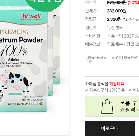
정상가
291,000원
(
20
%
판매가
232,000
원
적립금
2,320원
(*최종 적립
원산지
뉴질랜드
소비기한
초유스틱 2027.06
배송정보
무료배송 / 평일
[초유+유산균 90일구성] 초유파우더
3통
하이웰 공식몰
회원혜택
✔ 카톡친구시 10%쿠폰
✔ 회
바로구매