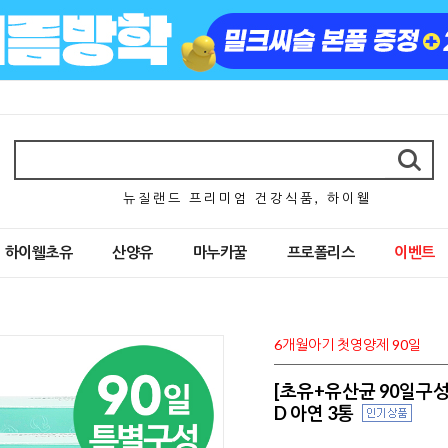
뉴 질 랜 드 프 리 미 엄 건 강 식 품 , 하 이 웰
하이웰초유
산양유
마누카꿀
프로폴리스
이벤트
6개월아기 첫영양제 90일
[초유+유산균 90일구성
D 아연 3통