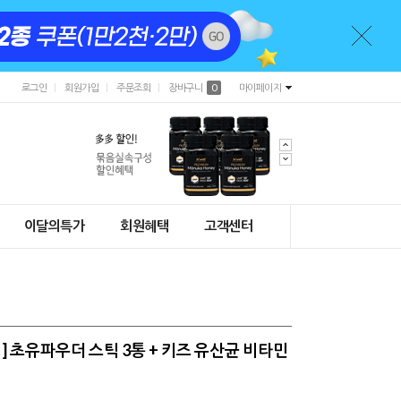
로그인
회원가입
주문조회
장바구니
0
마이페이지
이달의특가
회원혜택
고객센터
] 초유파우더 스틱 3통 + 키즈 유산균 비타민