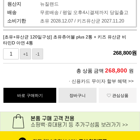
원산지
뉴질랜드
배송
무료배송 / 평일 오후4시결제까지 당일출고
소비기한
초유 2028.12.07 / 키즈유산균 2027.11.20
[초유+유산균 120일구성] 초유츄어블 plus 2통 + 키즈 유산균 비
타민D 아연 4통
268,800
원
+1
-1
268,800
총 상품 금액
원
· 신용카드 무이자 할부 혜택 >>
바로 구매하기
장바구니
관심상품