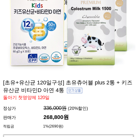
[초유+유산균 120일구성] 초유츄어블 plus 2통 + 키즈
유산균 비타민D 아연 4통
돌아기 첫영양제 120일
336,000원
정상가
(
20
%할인)
268,800
원
판매가
적립금
1%(2690원)