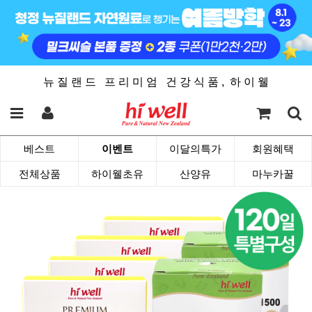
뉴 질 랜 드 프 리 미 엄 건 강 식 품 , 하 이 웰
베스트
이벤트
이달의특가
회원혜택
전체상품
하이웰초유
산양유
마누카꿀