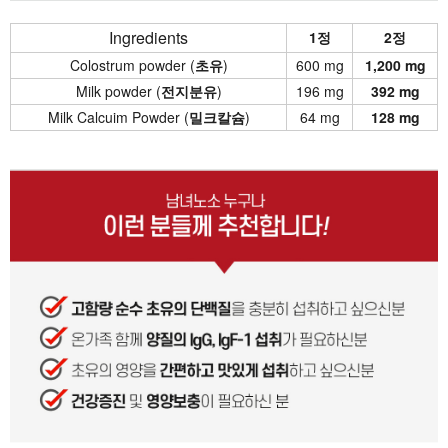
Ingredients
1정
2정
Colostrum powder (
초유
)
600 mg
1,200 mg
Milk powder (
전지분유
)
196 mg
392 mg
Milk Calcuim Powder (
밀크칼슘
)
64 mg
128 mg