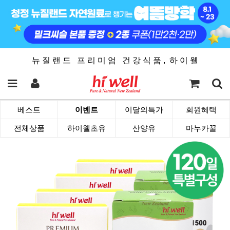
뉴 질 랜 드 프 리 미 엄 건 강 식 품 , 하 이 웰
베스트
이벤트
이달의특가
회원혜택
전체상품
하이웰초유
산양유
마누카꿀