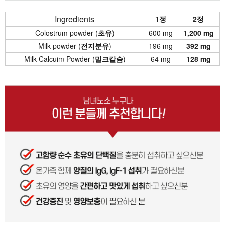
Ingredients
1정
2정
Colostrum powder (
초유
)
600 mg
1,200 mg
Milk powder (
전지분유
)
196 mg
392 mg
Milk Calcuim Powder (
밀크칼슘
)
64 mg
128 mg