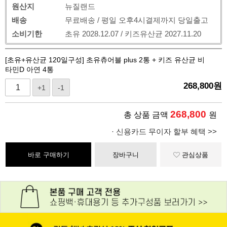
원산지
뉴질랜드
배송
무료배송 / 평일 오후4시결제까지 당일출고
소비기한
초유 2028.12.07 / 키즈유산균 2027.11.20
[초유+유산균 120일구성] 초유츄어블 plus 2통 + 키즈 유산균 비
타민D 아연 4통
268,800
원
+1
-1
268,800
총 상품 금액
원
· 신용카드 무이자 할부 혜택 >>
바로 구매하기
장바구니
관심상품