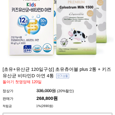
[초유+유산균 120일구성] 초유츄어블 plus 2통 + 키즈
유산균 비타민D 아연 4통
돌아기 첫영양제 120일
336,000원
정상가
(
20
%할인)
268,800
원
판매가
적립금
1%(2690원)