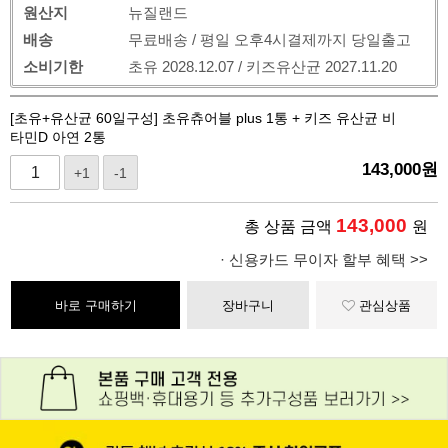
원산지
뉴질랜드
배송
무료배송 / 평일 오후4시결제까지 당일출고
소비기한
초유 2028.12.07 / 키즈유산균 2027.11.20
[초유+유산균 60일구성] 초유츄어블 plus 1통 + 키즈 유산균 비
타민D 아연 2통
143,000
원
+1
-1
143,000
총 상품 금액
원
· 신용카드 무이자 할부 혜택 >>
바로 구매하기
장바구니
관심상품