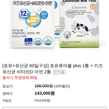
[초유+유산균 60일구성] 초유츄어블 plus 1통 + 키즈
유산균 비타민D 아연 2통
돌아기 첫영양제 60일
168,000원
정상가
(
15
%할인)
143,000
원
판매가
적립금
1%(1430원)