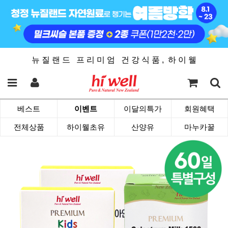
뉴 질 랜 드 프 리 미 엄 건 강 식 품 , 하 이 웰
베스트
이벤트
이달의특가
회원혜택
전체상품
하이웰초유
산양유
마누카꿀