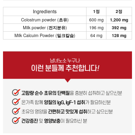
Ingredients
1정
2정
Colostrum powder (
초유
)
600 mg
1,200 mg
Milk powder (
전지분유
)
196 mg
392 mg
Milk Calcuim Powder (
밀크칼슘
)
64 mg
128 mg