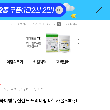
로그인
회원가입
주문조회
장바구니
0
마이페이지
이달의특가
회원혜택
고객센터
원
0% 모노플로랄 뉴질랜드 마누카꿀
) 하이웰 뉴질랜드 프리미엄 마누카꿀 500g1