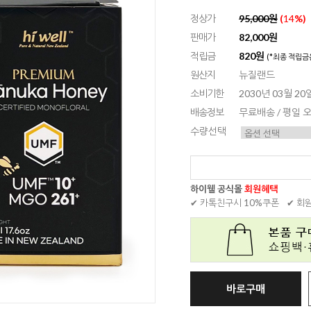
정상가
95,000원
(
14
%)
판매가
82,000원
적립금
820원
(*최종 적립금
원산지
뉴질랜드
소비기한
2030년 03월 2
배송정보
무료배송 / 평일
수량선택
하이웰 공식몰
회원혜택
✔ 카톡친구시 10%쿠폰
✔ 회
바로구매