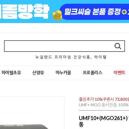
뉴 질 랜 드 프 리 미 엄 건 강 식 품 , 하 이 웰
하이웰초유
산양유
마누카꿀
프로폴리스
이벤트
플친추가 10%쿠폰시 73,800
UMF+ MGO 동시인증, 10
UMF10+(MGO261+
통