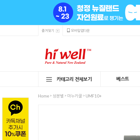
즐겨찾기
모바일앱다운
베스트
카테고리 전체보기
>
>
>
Home
성분별
마누카꿀
UMF10+