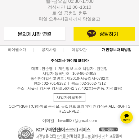
월~금요일 09:30~17:00
점심시간 12:00~13:10
토·일·공휴일 휴무
평일 오후4시결제까지 당일출고
하이웰소개
공지사항
이용약관
개인정보처리방침
주식회사 하이웰코리아
대표 : 안순영 ㅣ 개인정보 보호 책임자 : 원현정
사업자 등록번호 : 109-86-24958
통신판매업신고번호 : 제2010-서울강서-0782호
전화 : 02-701-8282 ㅣ 팩스 : 02-3662-7312
주소 : 서울시 강서구 강서로56가길 37, 402호(등촌동, 지석빌딩)
사업자정보확인
COPYRIGHT(C)하이웰 공식몰, 뉴질랜드 프리미엄 건강식품 ALL RIGHTS
RESERVED.
이메일 : hiwell827@gmail.com