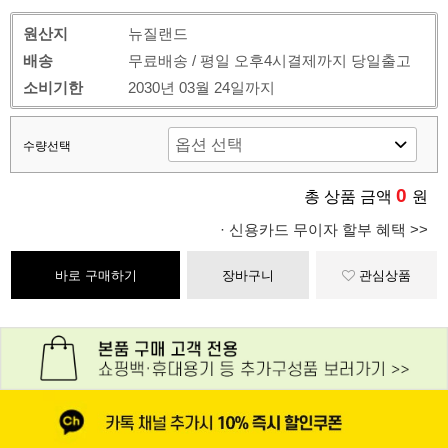
원산지
뉴질랜드
배송
무료배송 / 평일 오후4시결제까지 당일출고
소비기한
2030년 03월 24일까지
수량선택
0
총 상품 금액
원
· 신용카드 무이자 할부 혜택 >>
바로 구매하기
장바구니
관심상품