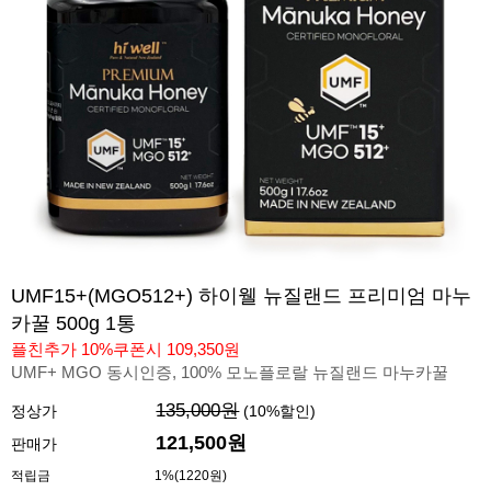
UMF15+(MGO512+) 하이웰 뉴질랜드 프리미엄 마누
카꿀 500g 1통
플친추가 10%쿠폰시 109,350원
UMF+ MGO 동시인증, 100% 모노플로랄 뉴질랜드 마누카꿀
135,000원
정상가
(
10
%할인)
121,500원
판매가
적립금
1%(1220원)