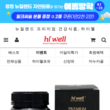
뉴 질 랜 드 프 리 미 엄 건 강 식 품 , 하 이 웰
베스트
이벤트
이달의특가
회원혜택
전체상품
하이웰초유
산양유
마누카꿀