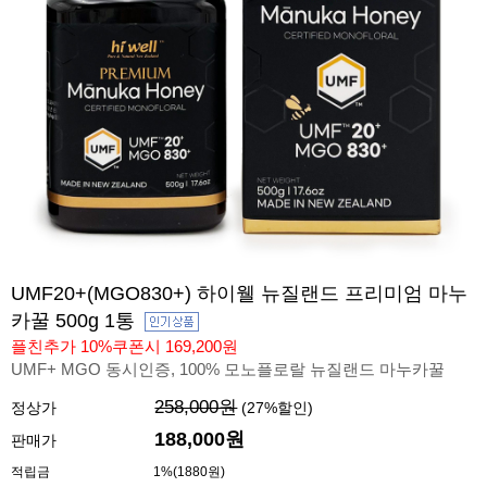
UMF20+(MGO830+) 하이웰 뉴질랜드 프리미엄 마누
카꿀 500g 1통
플친추가 10%쿠폰시 169,200원
UMF+ MGO 동시인증, 100% 모노플로랄 뉴질랜드 마누카꿀
258,000원
정상가
(
27
%할인)
188,000원
판매가
적립금
1%(1880원)