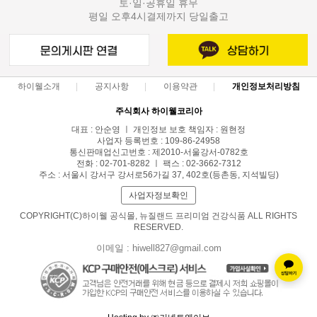
토·일·공휴일 휴무
평일 오후4시결제까지 당일출고
하이웰소개
공지사항
이용약관
개인정보처리방침
주식회사 하이웰코리아
대표 : 안순영 ㅣ 개인정보 보호 책임자 : 원현정
사업자 등록번호 : 109-86-24958
통신판매업신고번호 : 제2010-서울강서-0782호
전화 : 02-701-8282 ㅣ 팩스 : 02-3662-7312
주소 : 서울시 강서구 강서로56가길 37, 402호(등촌동, 지석빌딩)
사업자정보확인
COPYRIGHT(C)하이웰 공식몰, 뉴질랜드 프리미엄 건강식품 ALL RIGHTS
RESERVED.
이메일 : hiwell827@gmail.com