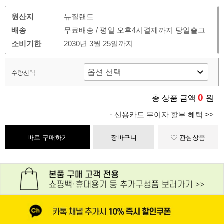
원산지
뉴질랜드
배송
무료배송 / 평일 오후4시결제까지 당일출고
소비기한
2030년 3월 25일까지
수량선택
0
총 상품 금액
원
· 신용카드 무이자 할부 혜택 >>
바로 구매하기
장바구니
관심상품