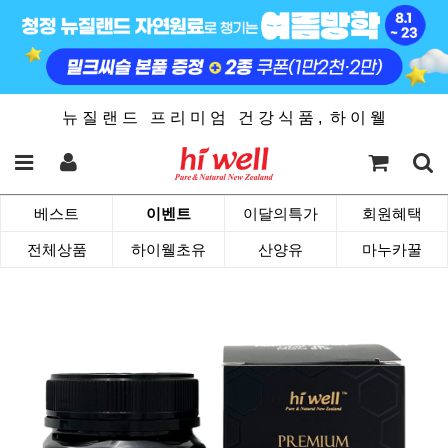
뉴 질 랜 드 프 리 미 엄 건 강 식 품 , 하 이 웰
베스트
이벤트
이달의특가
회원혜택
전체상품
하이웰초유
산양유
마누카꿀