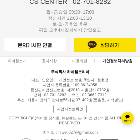
CS CENTER : 02-701-8282
월~금요일 09:30~17:00
점심시간 12:00~13:10
토·일·공휴일 휴무
평일 오후4시결제까지 당일출고
하이웰소개
공지사항
이용약관
개인정보처리방침
주식회사 하이웰코리아
대표 : 안순영 ㅣ 개인정보 보호 책임자 : 원현정
사업자 등록번호 : 109-86-24958
통신판매업신고번호 : 제2010-서울강서-0782호
전화 : 02-701-8282 ㅣ 팩스 : 02-3662-7312
주소 : 서울시 강서구 강서로56가길 37, 402호(등촌동, 지석빌딩)
사업자정보확인
COPYRIGHT(C)하이웰 공식몰, 뉴질랜드 프리미엄 건강식품 ALL RIGHTS
RESERVED.
이메일 : hiwell827@gmail.com