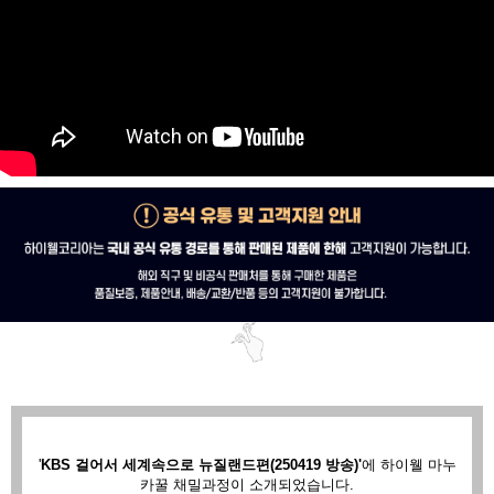
'
KBS 걸어서 세계속으로 뉴질랜드편(250419 방송)'
에
하이웰 마누
카꿀 채밀과정이 소개되었습니다.