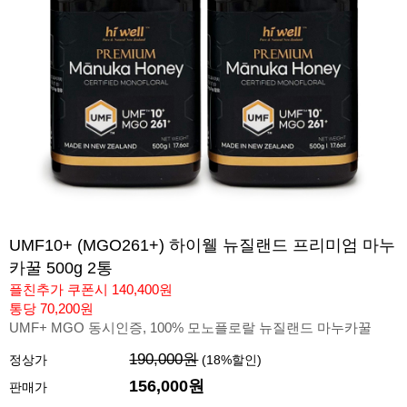
UMF10+ (MGO261+) 하이웰 뉴질랜드 프리미엄 마누
카꿀 500g 2통
플친추가 쿠폰시 140,400원
통당 70,200원
UMF+ MGO 동시인증, 100% 모노플로랄 뉴질랜드 마누카꿀
190,000원
정상가
(
18
%할인)
156,000
원
판매가