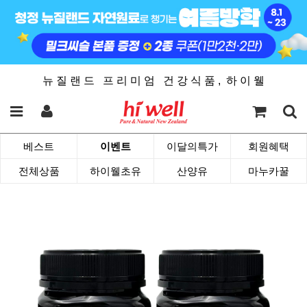
뉴 질 랜 드 프 리 미 엄 건 강 식 품 , 하 이 웰
베스트
이벤트
이달의특가
회원혜택
전체상품
하이웰초유
산양유
마누카꿀