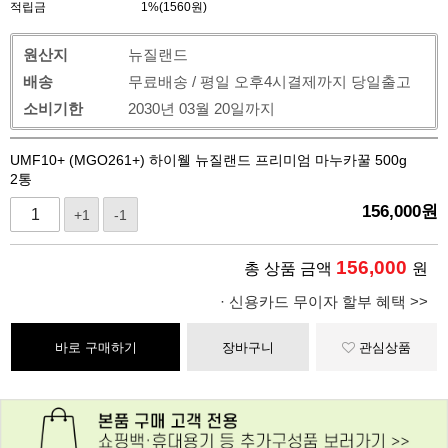
적립금
1%(1560원)
원산지
뉴질랜드
배송
무료배송 / 평일 오후4시결제까지 당일출고
소비기한
2030년 03월 20일까지
UMF10+ (MGO261+) 하이웰 뉴질랜드 프리미엄 마누카꿀 500g
2통
156,000
원
+1
-1
156,000
총 상품 금액
원
· 신용카드 무이자 할부 혜택 >>
바로 구매하기
장바구니
관심상품