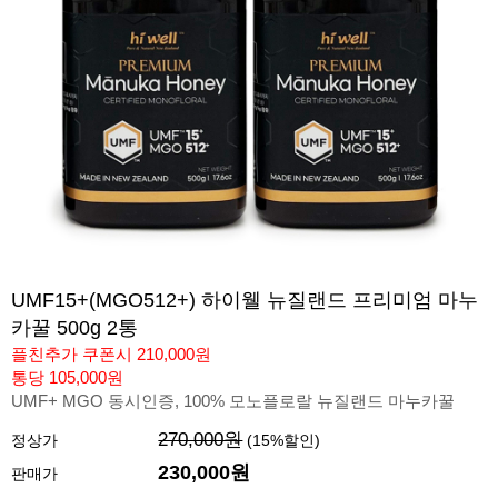
UMF15+(MGO512+) 하이웰 뉴질랜드 프리미엄 마누
카꿀 500g 2통
플친추가 쿠폰시 210,000원
통당 105,000원
UMF+ MGO 동시인증, 100% 모노플로랄 뉴질랜드 마누카꿀
270,000원
정상가
(
15
%할인)
230,000
원
판매가