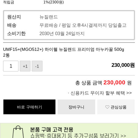
적립금
1%(2300원)
원산지
뉴질랜드
배송
무료배송 / 평일 오후4시결제까지 당일출고
소비기한
2030년 03월 24일까지
UMF15+(MGO512+) 하이웰 뉴질랜드 프리미엄 마누카꿀 500g
2통
230,000
원
+1
-1
230,000
총 상품 금액
원
· 신용카드 무이자 할부 혜택 >>
바로 구매하기
장바구니
관심상품