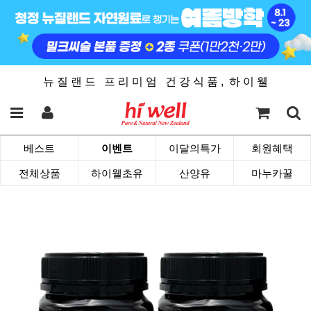
뉴 질 랜 드 프 리 미 엄 건 강 식 품 , 하 이 웰
베스트
이벤트
이달의특가
회원혜택
전체상품
하이웰초유
산양유
마누카꿀