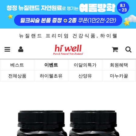
뉴 질 랜 드 프 리 미 엄 건 강 식 품 , 하 이 웰
베스트
이벤트
이달의특가
회원혜택
전체상품
하이웰초유
산양유
마누카꿀