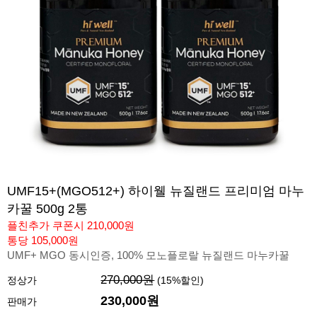
UMF15+(MGO512+) 하이웰 뉴질랜드 프리미엄 마누
카꿀 500g 2통
플친추가 쿠폰시 210,000원
통당 105,000원
UMF+ MGO 동시인증, 100% 모노플로랄 뉴질랜드 마누카꿀
270,000원
정상가
(
15
%할인)
230,000
원
판매가