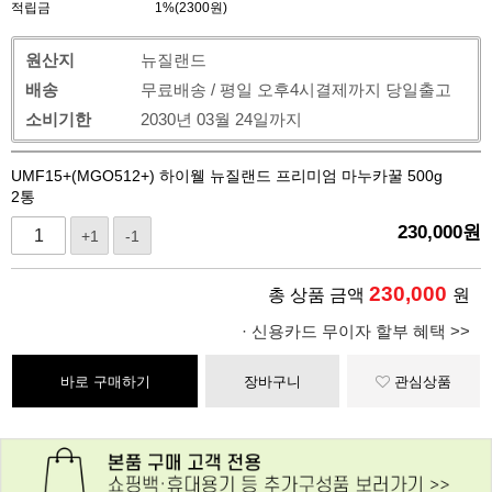
적립금
1%(2300원)
원산지
뉴질랜드
배송
무료배송 / 평일 오후4시결제까지 당일출고
소비기한
2030년 03월 24일까지
UMF15+(MGO512+) 하이웰 뉴질랜드 프리미엄 마누카꿀 500g
2통
230,000
원
+1
-1
230,000
총 상품 금액
원
· 신용카드 무이자 할부 혜택 >>
바로 구매하기
장바구니
관심상품