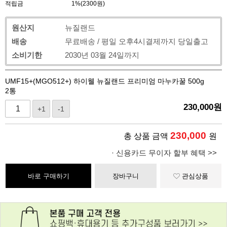
적립금
1%(2300원)
원산지
뉴질랜드
배송
무료배송 / 평일 오후4시결제까지 당일출고
소비기한
2030년 03월 24일까지
UMF15+(MGO512+) 하이웰 뉴질랜드 프리미엄 마누카꿀 500g
2통
230,000
원
+1
-1
230,000
총 상품 금액
원
· 신용카드 무이자 할부 혜택 >>
바로 구매하기
장바구니
관심상품