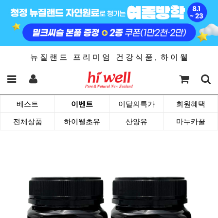
뉴 질 랜 드 프 리 미 엄 건 강 식 품 , 하 이 웰
베스트
이벤트
이달의특가
회원혜택
전체상품
하이웰초유
산양유
마누카꿀