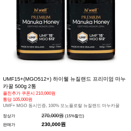
UMF15+(MGO512+) 하이웰 뉴질랜드 프리미엄 마누
카꿀 500g 2통
플친추가 쿠폰시 210,000원
통당 105,000원
UMF+ MGO 동시인증, 100% 모노플로랄 뉴질랜드 마누카꿀
270,000원
정상가
(
15
%할인)
230,000
원
판매가