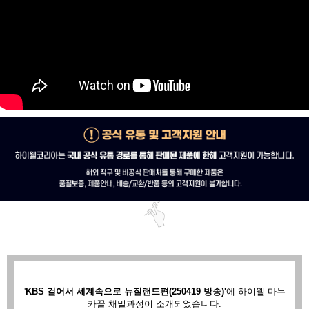
'
KBS 걸어서 세계속으로 뉴질랜드편(250419 방송)'
에
하이웰 마누
카꿀 채밀과정이 소개되었습니다.