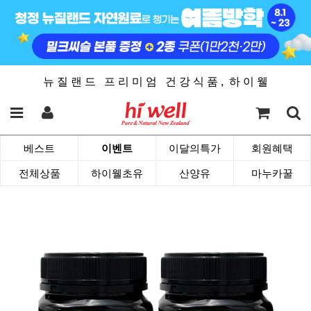
뉴 질 랜 드 프 리 미 엄 건 강 식 품 , 하 이 웰
베스트
이벤트
이달의특가
회원혜택
전체상품
하이웰초유
산양유
마누카꿀