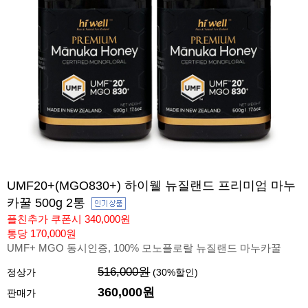
UMF20+(MGO830+) 하이웰 뉴질랜드 프리미엄 마누
카꿀 500g 2통
플친추가 쿠폰시 340,000원
통당 170,000원
UMF+ MGO 동시인증, 100% 모노플로랄 뉴질랜드 마누카꿀
516,000원
정상가
(
30
%할인)
360,000
원
판매가