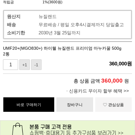
적립금
1%(3600원)
원산지
뉴질랜드
배송
무료배송 / 평일 오후4시결제까지 당일출고
소비기한
2030년 3월 25일까지
UMF20+(MGO830+) 하이웰 뉴질랜드 프리미엄 마누카꿀 500g
2통
360,000
원
+1
-1
360,000
총 상품 금액
원
· 신용카드 무이자 할부 혜택 >>
바로 구매하기
장바구니
관심상품