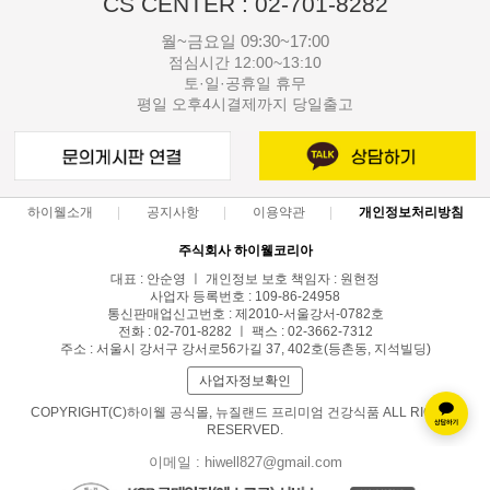
CS CENTER : 02-701-8282
월~금요일 09:30~17:00
점심시간 12:00~13:10
토·일·공휴일 휴무
평일 오후4시결제까지 당일출고
하이웰소개
공지사항
이용약관
개인정보처리방침
주식회사 하이웰코리아
대표 : 안순영 ㅣ 개인정보 보호 책임자 : 원현정
사업자 등록번호 : 109-86-24958
통신판매업신고번호 : 제2010-서울강서-0782호
전화 : 02-701-8282 ㅣ 팩스 : 02-3662-7312
주소 : 서울시 강서구 강서로56가길 37, 402호(등촌동, 지석빌딩)
사업자정보확인
COPYRIGHT(C)하이웰 공식몰, 뉴질랜드 프리미엄 건강식품 ALL RIGHTS
RESERVED.
이메일 : hiwell827@gmail.com