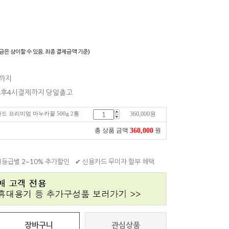
)
금은 상이할 수 있음. 최종 결제금액 기준)
일까지
 오후4시결제까지 당일출고
질랜드 프리미엄 마누카꿀 500g 2통
360,000
원
360,000
총 상품 금액
원
원등급별 2~10% 추가할인
✔ 신용카드 무이자 할부 혜택
장바구니
관심상품