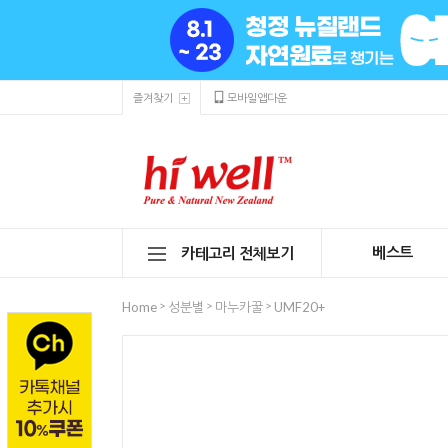
즐겨찾기
모바일앱다운
베스트
카테고리 전체보기
>
>
>
Home
성분별
마누카꿀
UMF20+