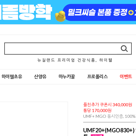
뉴 질 랜 드 프 리 미 엄 건 강 식 품 , 하 이 웰
하이웰초유
산양유
마누카꿀
프로폴리스
이벤트
플친추가 쿠폰시 340,000원
통당 170,000원
UMF+ MGO 동시인증, 10
UMF20+(MGO830+