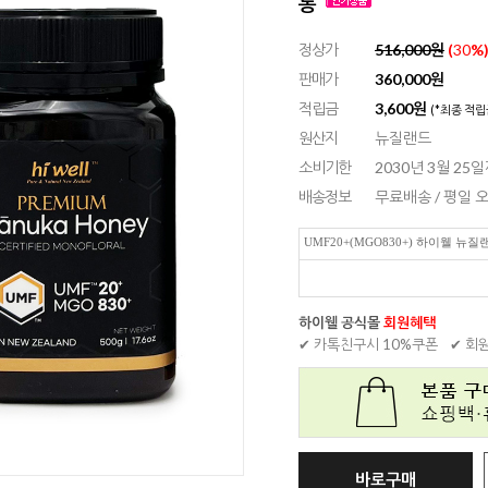
통
정상가
516,000원
(
30
%
판매가
360,000
원
적립금
3,600원
(*최종 적립
원산지
뉴질랜드
소비기한
2030년 3월 25
배송정보
무료배송 / 평일
UMF20+(MGO830+) 하이웰 뉴
하이웰 공식몰
회원혜택
✔ 카톡친구시 10%쿠폰
✔ 회
바로구매