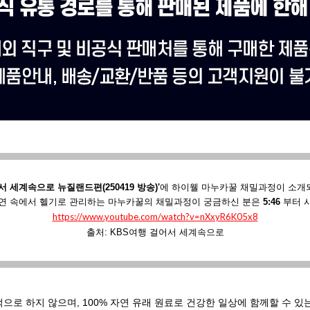
서 세계속으로 뉴질랜드편(250419 방송)'
에
하이웰 마누카꿀 채밀과정이 소개
연 속에서 헬기로 관리하는 마누카꿀의 채밀과정이 궁금하신 분은
5:46
부터 
https://www.youtube.com/watch?v=nXxyR6K05x8
출처: KBS여행 걸어서 세계속으로
적으로 하지 않으며,
100% 자연 유래 원료로 건강한 일상에 함께할 수 있