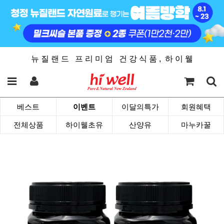
뉴 질 랜 드 프 리 미 엄 건 강 식 품 , 하 이 웰
베스트
이벤트
이달의특가
회원혜택
전체상품
하이웰초유
산양유
마누카꿀