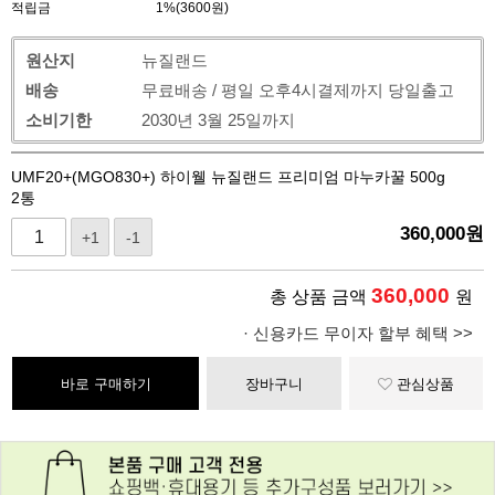
적립금
1%(3600원)
원산지
뉴질랜드
배송
무료배송 / 평일 오후4시결제까지 당일출고
소비기한
2030년 3월 25일까지
UMF20+(MGO830+) 하이웰 뉴질랜드 프리미엄 마누카꿀 500g
2통
360,000
원
+1
-1
360,000
총 상품 금액
원
· 신용카드 무이자 할부 혜택 >>
바로 구매하기
장바구니
관심상품