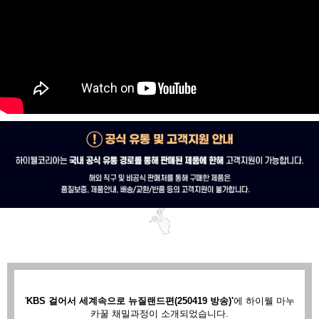
'
KBS 걸어서 세계속으로 뉴질랜드편(250419 방송)'
에
하이웰 마누
카꿀 채밀과정이 소개되었습니다.