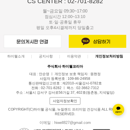
CS CENTER : 02-701-8282
월~금요일 09:30~17:00
점심시간 12:00~13:10
토·일·공휴일 휴무
평일 오후4시결제까지 당일출고
하이웰소개
공지사항
이용약관
개인정보처리방침
주식회사 하이웰코리아
대표 : 안순영 ㅣ 개인정보 보호 책임자 : 원현정
사업자 등록번호 : 109-86-24958
통신판매업신고번호 : 제2010-서울강서-0782호
전화 : 02-701-8282 ㅣ 팩스 : 02-3662-7312
주소 : 서울시 강서구 강서로56가길 37, 402호(등촌동, 지석빌딩)
사업자정보확인
COPYRIGHT(C)하이웰 공식몰, 뉴질랜드 프리미엄 건강식품 ALL RIGHTS
RESERVED.
이메일 : hiwell827@gmail.com