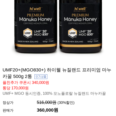
UMF20+(MGO830+) 하이웰 뉴질랜드 프리미엄 마누
카꿀 500g 2통
플친추가 쿠폰시 340,000원
통당 170,000원
UMF+ MGO 동시인증, 100% 모노플로랄 뉴질랜드 마누카꿀
516,000원
정상가
(
30
%할인)
360,000
원
판매가