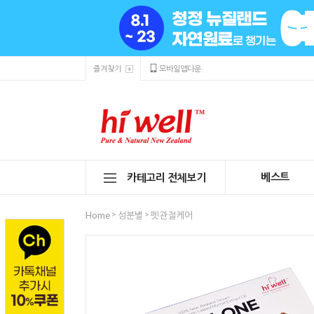
즐겨찾기
모바일앱다운
베스트
카테고리 전체보기
>
>
Home
성분별
펫관절케어