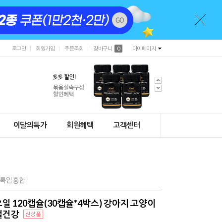
로그인
회원가입
주문조회
장바구니
0
마이페이지
이달의특가
회원혜택
고객센터
초록입홍합
일 120캡슐(30캡슐*4박스) 강아지 고양이
절건강