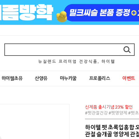
뉴 질 랜 드 프 리 미 엄 건 강 식 품 , 하 이 웰
하이웰초유
산양유
마누카꿀
프로폴리스
이벤트
신제품 출시기념 23% 할인
#펫관절건강 #펫영양제 #펫
하이웰 펫 초록입홍합 오
관절 슬개골 영양제 관