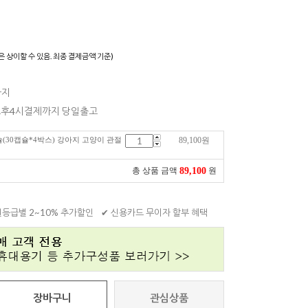
)
은 상이할 수 있음. 최종 결제금액 기준)
까지
 오후4시결제까지 당일출고
(30캡슐*4박스) 강아지 고양이 관절
89,100
원
89,100
총 상품 금액
원
원등급별 2~10% 추가할인
✔ 신용카드 무이자 할부 혜택
장바구니
관심상품