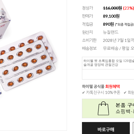
정상가
116,000원
(
23
%
판매가
89,100
원
적립금
890원
(*최종 적립금
원산지
뉴질랜드
소비기한
2028년 7월 1일
배송정보
무료배송 / 평일
하이웰 펫 초록입홍합 오일 120캡슐
슬개골 영양제 관절건강
하이웰 공식몰
회원혜택
✔ 카톡친구시 10%쿠폰
✔ 회
바로구매