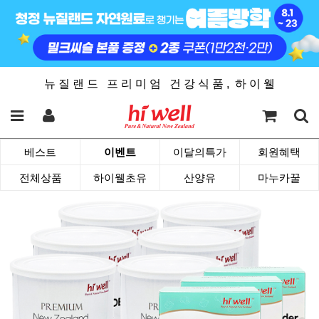
뉴 질 랜 드 프 리 미 엄 건 강 식 품 , 하 이 웰
베스트
이벤트
이달의특가
회원혜택
전체상품
하이웰초유
산양유
마누카꿀