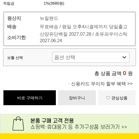
적립금
1%(3680원)
원산지
뉴질랜드
배송
무료배송 / 평일 오후4시결제까지 당일출고
산양유단백질 2027.07.28 / 초유파우더스틱
소비기한
2027.06.24
보틀 선택
0
총 상품 금액
원
· 신용카드 무이자 할부 혜택 >>
바로 구매하기
장바구니
관심상품