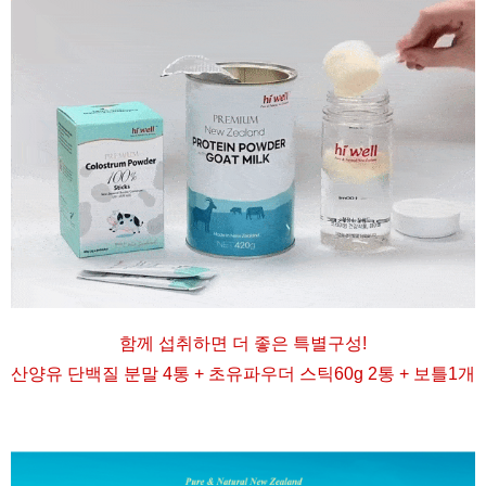
함께 섭취하면 더 좋은 특별구성
!
산양유 단백질 분말 4통 + 초유파우더 스틱60g 2통 + 보틀1개