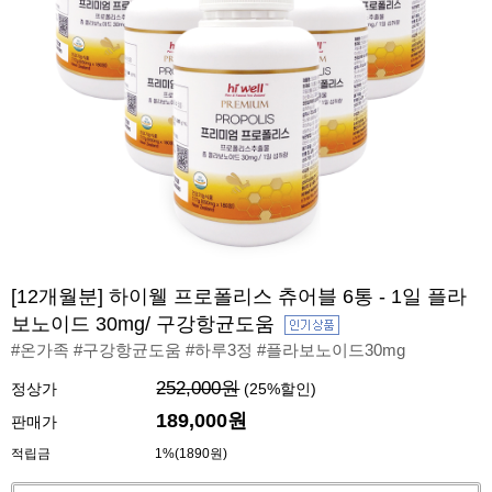
[12개월분] 하이웰 프로폴리스 츄어블 6통 - 1일 플라
보노이드 30mg/ 구강항균도움
#온가족 #구강항균도움 #하루3정 #플라보노이드30mg
252,000원
정상가
(
25
%할인)
189,000
원
판매가
적립금
1%(1890원)