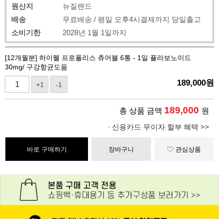
원산지
뉴질랜드
배송
무료배송 / 평일 오후4시결제까지 당일출고
소비기한
2028년 1월 1일까지
[12개월분] 하이웰 프로폴리스 츄어블 6통 - 1일 플라보노이드
30mg/ 구강항균도움
189,000
원
+1
-1
189,000
총 상품 금액
원
· 신용카드 무이자 할부 혜택 >>
바로 구매하기
장바구니
관심상품