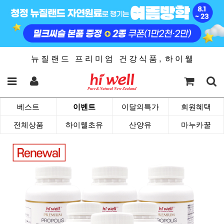
뉴 질 랜 드 프 리 미 엄 건 강 식 품 , 하 이 웰
베스트
이벤트
이달의특가
회원혜택
전체상품
하이웰초유
산양유
마누카꿀