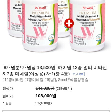
[8개월분/ 개월당 13,500원] 하이웰 12종 멀티 비타민
& 7종 미네랄(여성용) 3+1(총 4통)
#12종비타민 #7종미네랄 #목넘김Good #식물성캡슐
144,000원
정상가
(
25
%할인)
108,000
원
판매가
적립금
1%(1080원)