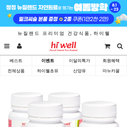
뉴 질 랜 드 프 리 미 엄 건 강 식 품 , 하 이 웰
베스트
이벤트
이달의특가
회원혜택
전체상품
하이웰초유
산양유
마누카꿀