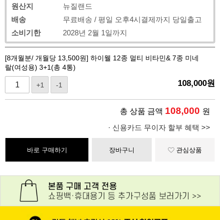
원산지
뉴질랜드
배송
무료배송 / 평일 오후4시결제까지 당일출고
소비기한
2028년 2월 1일까지
[8개월분/ 개월당 13,500원] 하이웰 12종 멀티 비타민& 7종 미네
랄(여성용) 3+1(총 4통)
108,000
원
+1
-1
108,000
총 상품 금액
원
· 신용카드 무이자 할부 혜택 >>
바로 구매하기
장바구니
관심상품