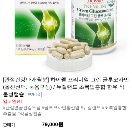
[관절건강/ 3개월분] 하이웰 프리미엄 그린 글루코사민
(옵션선택: 묶음구성) / 뉴질랜드 초록입홍합 함유 식
물성캡슐
입고완료!
#관절연골건강도움 #글루코사민황산염 #뉴질랜드 #초록입홍합
추출물 #식물성캡슐
79,000원
판매가