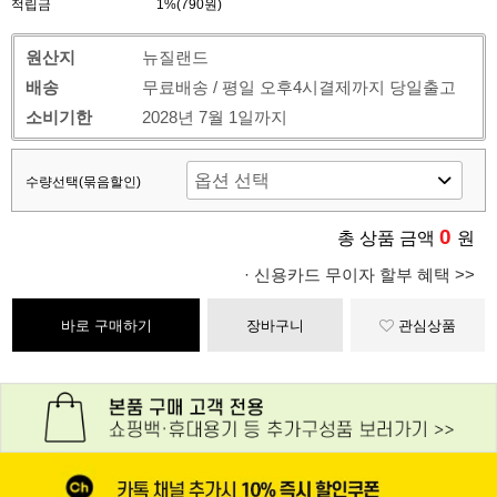
적립금
1%(790원)
원산지
뉴질랜드
배송
무료배송 / 평일 오후4시결제까지 당일출고
소비기한
2028년 7월 1일까지
수량선택(묶음할인)
0
총 상품 금액
원
· 신용카드 무이자 할부 혜택 >>
바로 구매하기
장바구니
관심상품