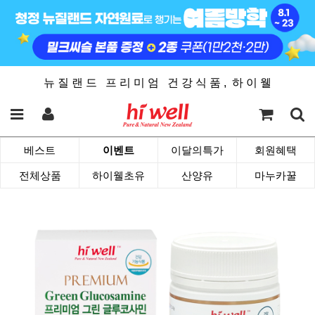
뉴 질 랜 드 프 리 미 엄 건 강 식 품 , 하 이 웰
베스트
이벤트
이달의특가
회원혜택
전체상품
하이웰초유
산양유
마누카꿀