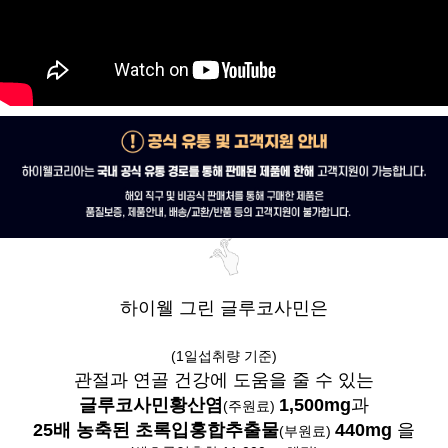
하이웰 그린 글루코사민은
(1일섭취량 기준)
관절과 연골 건강에 도움을 줄 수 있는
글루코사민황산염
1,500mg
과
(주원료)
25배 농축된 초록입홍합추출물
440mg
을
(부원료)