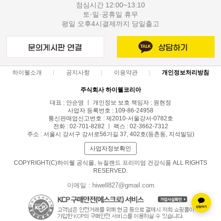
점심시간 12:00~13:10
토·일·공휴일 휴무
평일 오후4시결제까지 당일출고
하이웰소개
공지사항
이용약관
개인정보처리방침
주식회사 하이웰코리아
대표 : 안순영 ㅣ 개인정보 보호 책임자 : 원현정
사업자 등록번호 : 109-86-24958
통신판매업신고번호 : 제2010-서울강서-0782호
전화 : 02-701-8282 ㅣ 팩스 : 02-3662-7312
주소 : 서울시 강서구 강서로56가길 37, 402호(등촌동, 지석빌딩)
사업자정보확인
COPYRIGHT(C)하이웰 공식몰, 뉴질랜드 프리미엄 건강식품 ALL RIGHTS
RESERVED.
이메일 : hiwell827@gmail.com