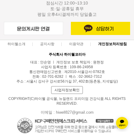
점심시간 12:00~13:10
토·일·공휴일 휴무
평일 오후4시결제까지 당일출고
하이웰소개
공지사항
이용약관
개인정보처리방침
주식회사 하이웰코리아
대표 : 안순영 ㅣ 개인정보 보호 책임자 : 원현정
사업자 등록번호 : 109-86-24958
통신판매업신고번호 : 제2010-서울강서-0782호
전화 : 02-701-8282 ㅣ 팩스 : 02-3662-7312
주소 : 서울시 강서구 강서로56가길 37, 402호(등촌동, 지석빌딩)
사업자정보확인
COPYRIGHT(C)하이웰 공식몰, 뉴질랜드 프리미엄 건강식품 ALL RIGHTS
RESERVED.
이메일 : hiwell827@gmail.com