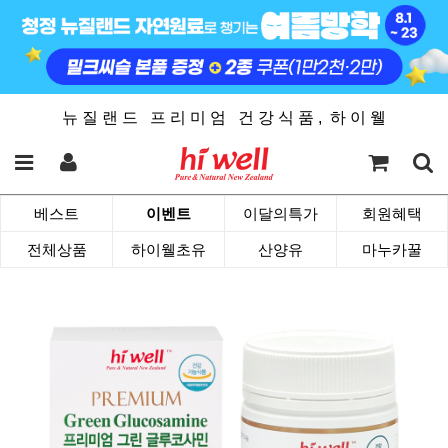
뉴 질 랜 드 프 리 미 엄 건 강 식 품 , 하 이 웰
베스트
이벤트
이달의특가
회원혜택
전체상품
하이웰초유
산양유
마누카꿀