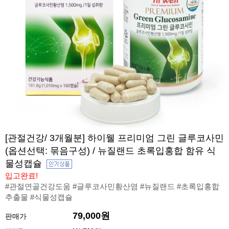
[관절건강/ 3개월분] 하이웰 프리미엄 그린 글루코사민
(옵션선택: 묶음구성) / 뉴질랜드 초록입홍합 함유 식
물성캡슐
입고완료!
#관절연골건강도움 #글루코사민황산염 #뉴질랜드 #초록입홍합
추출물 #식물성캡슐
79,000원
판매가