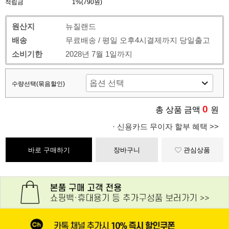
적립금
1%(790원)
원산지
뉴질랜드
배송
무료배송 / 평일 오후4시결제까지 당일출고
소비기한
2028년 7월 1일까지
수량선택(묶음할인)
0
총 상품 금액
원
· 신용카드 무이자 할부 혜택 >>
바로 구매하기
장바구니
관심상품