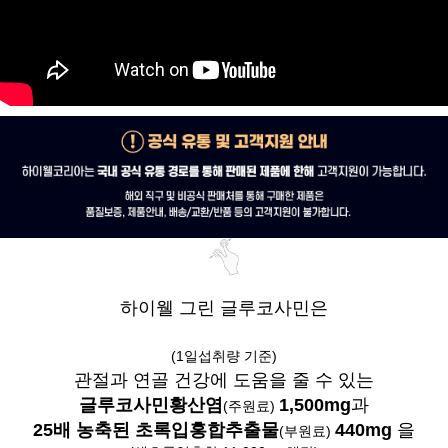
하이웰 그린 글루코사민은
(1일섭취량 기준)
관절과 연골 건강에 도움을 줄 수 있는
글루코사민황산염
1,500mg
과
(주원료)
25배 농축된 초록입홍합추출물
440mg
을
(부원료)